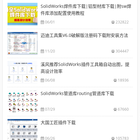
SolidWorks焊件库下载|铝型材库下载|附sw焊
件库添加配置使用教程
06/01
232822
迈迪工具集V6.0破解版注册码下载附安装方法
11/20
304447
溪风推荐SolidWorks插件工具箱自动出图，提
高设计效率
06/08
18936
SolidWorks管道库routing管道库下载
07/29
67660
大国工匠插件下载
06/26
105783