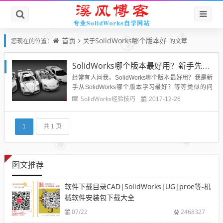
首页
SolidWorks哪个版本好
您现在的位置：
关于
的文章
SolidWorks哪个版本最好用？新手先学SolidWorks哪个版本？
经常有人问我，SolidWorks哪个版本最好用？我是新
手从SolidWorks哪个版本学习最好？等等类似的问
题，我在这里给大家整体回复一下：关于SolidWorks
SolidWorks经验技巧
2017-12-26
哪个版本最好用这个问题其实要综合考虑，目前比较
好用的话是SolidWorks2016（溪风个人感觉），但是
大家的电脑系统不一样，所以适...
1
共 1 页
图文推荐
软件下载目录CAD|SolidWorks|UG|proe等-机
械软件安装包下载大全
07/22
2468327