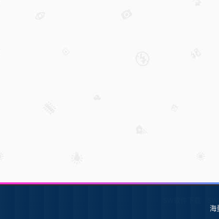
SW软件下载
S
海