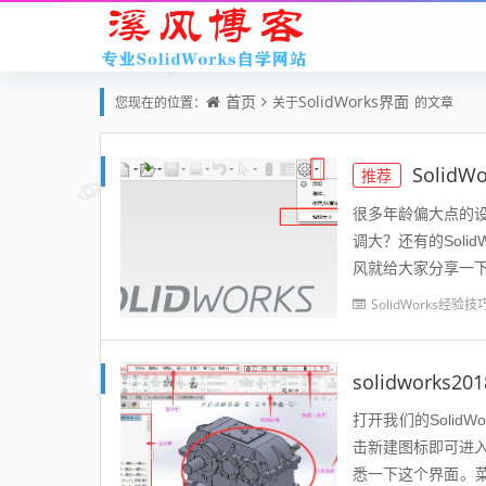
首页
SolidWorks界面
您现在的位置：
关于
的文章
Solid
推荐
很多年龄偏大点的设计
调大？还有的Sol
风就给大家分享一下S
字大...
SolidWorks经验技
solidwork
打开我们的Solid
击新建图标即可进入
悉一下这个界面。