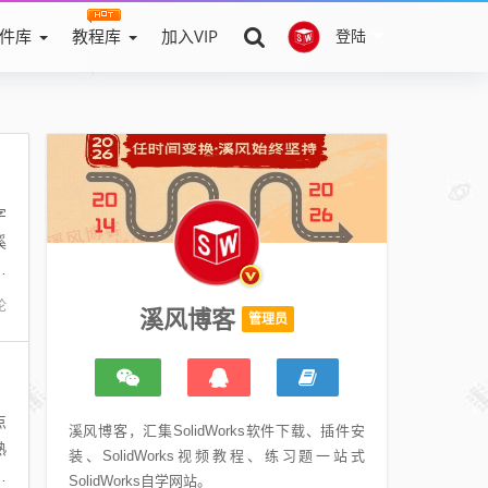
件库
教程库
加入VIP
登陆
字
溪
文
论
溪风博客
管理员
点
溪风博客，汇集SolidWorks软件下载、插件安
熟
装、SolidWorks视频教程、练习题一站式
菜
SolidWorks自学网站。