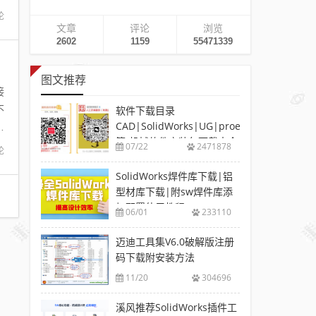
论
文章
评论
浏览
2602
1159
55471339
图文推荐
接
不
软件下载目录
CAD|SolidWorks|UG|proe
焊
等-机械软件安装包下载大全
07/22
2471878
论
SolidWorks焊件库下载|铝
型材库下载|附sw焊件库添
加配置使用教程
06/01
233110
迈迪工具集V6.0破解版注册
码下载附安装方法
11/20
304696
溪风推荐SolidWorks插件工