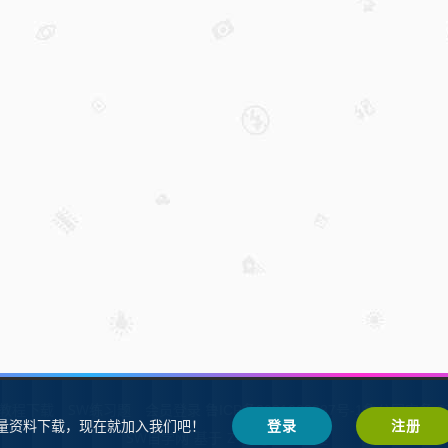
W教程下载
SW练习题
会员登录
鲁ICP备2021002287号-1鲁公网安备 37
量资料下载，现在就加入我们吧！
登录
注册
SW自学网
Z-BlogPHP
基于
搭建