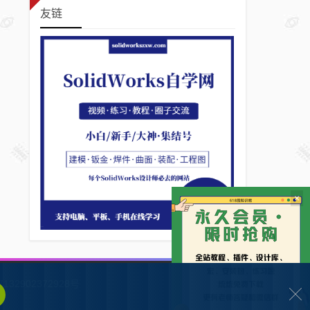
友链
×
132902372928号