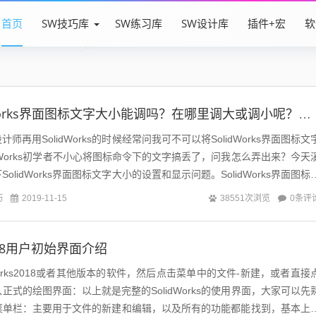
首页
SW技巧库
SW练习库
SW设计库
插件+宏
软
Works界面图标文字大小能调吗？在哪里调大或调小呢？溪风告诉你，其实很简单
师再用SolidWorks的时候经常问我可不可以将SolidWorks界面图标文
idWorks初学者不小心将图标命令下的文字搞丢了，问我怎么弄出来？今天
olidWorks界面图标文字大小的设置和显示问题。SolidWorks界面图标
巧
0条评
2019-11-15
38551次浏览
s2018用户初始界面介绍
Works2018或者其他版本的软件，然后点击菜单中的文件-新建，或者直接
正式的绘图界面：以上就是完整的SolidWorks的使用界面，大家可以先
菜单栏：主要用于文件的新建和编辑，以及所有的功能都能找到，基本上