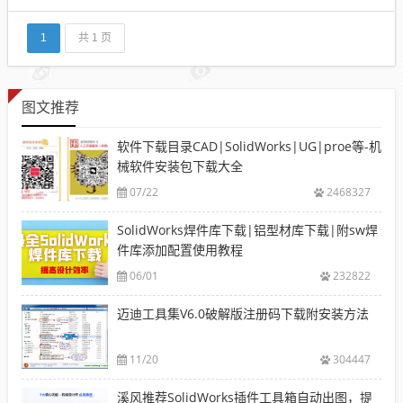
呢？也就是怎么调出来呢？是不是没有安装钣金和焊
接工具？答案是我们安装了SolidWorks，只是默认没
有显示钣金工具和焊接工具以及曲面...
1
共 1 页
图文推荐
软件下载目录CAD|SolidWorks|UG|proe等-机
械软件安装包下载大全
07/22
2468327
SolidWorks焊件库下载|铝型材库下载|附sw焊
件库添加配置使用教程
06/01
232822
迈迪工具集V6.0破解版注册码下载附安装方法
11/20
304447
溪风推荐SolidWorks插件工具箱自动出图，提