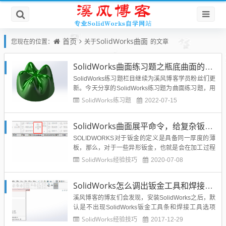
首页
SolidWorks曲面
您现在的位置：
关于
的文章
SolidWorks曲面练习题之瓶底曲面的建模，综合练习SW曲面命令
SolidWorks练习题栏目继续为溪风博客学员粉丝们更
新。今天分享的SolidWorks练习题为曲面练习题，用
SolidWorks曲面命令绘制一个瓶子底，曲面命令的综
SolidWorks练习题
2022-07-15
合使用实战练习，大家可以根据步骤练习，熟悉Solid
Works曲面命令的使用，增加曲面绘制的技巧。Solid
SolidWorks曲面展平命令，给复杂钣金曲面展开提供了方便
Works曲面练习题之瓶...
SOLIDWORKS对于钣金的定义是具备同一厚度的薄
板，那么，对于一些异形钣金，也就是会在加工过程
中发生形变。SolidWorks钣金模块，对于机械设计等
SolidWorks经验技巧
2020-07-08
等常规的钣金展开非常的方便，精度也非常的高，但
是SolidWorks钣金模块却无法实现曲面和非圆弧面的
SolidWorks怎么调出钣金工具和焊接工具以及曲面工具？
展开，那么如果我们设计当中如果涉及到Soli...
溪风博客的博友们会发现，安装SolidWorks之后，默
认是不出现SolidWorks钣金工具条和焊接工具选项
的，那么怎么拉出来这个SolidWorks钣金焊接工具条
SolidWorks经验技巧
2017-12-29