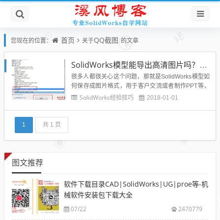
首页
QQ截图
您现在的位置：
关于
的文章
SolidWorks模型能导出高清图片吗？如果不能如何截出高清图片？
很多人都很关心这个问题，那就是SolidWorks模型如
何保存成图片格式，用于客户交流或者制作PPT等，
大家通常的做法肯定是使用截图工具，例如QQ截图或
SolidWorks经验技巧
2018-01-01
者微信截图等，那么SolidWorks能否保存出高清的图
片呢？溪风博客的博友们有福啦，今天就告诉大家Sol
idWorks如何保存成高清图片：1、首先...
1
共 1 页
图文推荐
软件下载目录CAD|SolidWorks|UG|proe等-机
械软件安装包下载大全
07/22
2470779