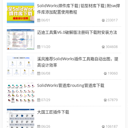
SolidWorks焊件库下载|铝型材库下载|附sw焊
件库添加配置使用教程
06/01
233017
迈迪工具集V6.0破解版注册码下载附安装方法
11/20
304608
溪风推荐SolidWorks插件工具箱自动出图，提
高设计效率
06/08
19060
SolidWorks管道库routing管道库下载
07/29
67879
大国工匠插件下载
06/26
106187