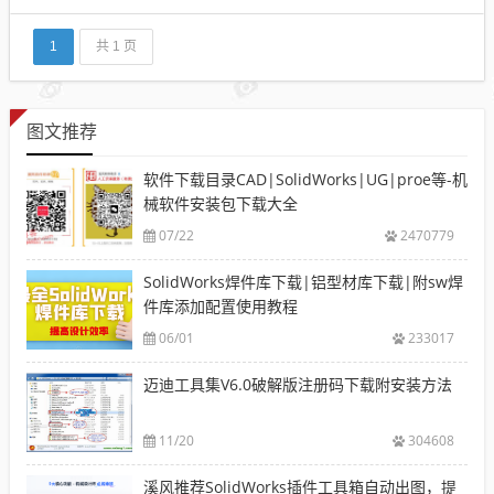
装配体中重命名而不丢失的问题呢？下面就给博友们
简单分享一下：其实SolidWorks2016的新功能中已经
加入了在装配体内重新命名零部件的功能，非常实
1
共 1 页
用。使用方法如...
图文推荐
软件下载目录CAD|SolidWorks|UG|proe等-机
械软件安装包下载大全
07/22
2470779
SolidWorks焊件库下载|铝型材库下载|附sw焊
件库添加配置使用教程
06/01
233017
迈迪工具集V6.0破解版注册码下载附安装方法
11/20
304608
溪风推荐SolidWorks插件工具箱自动出图，提