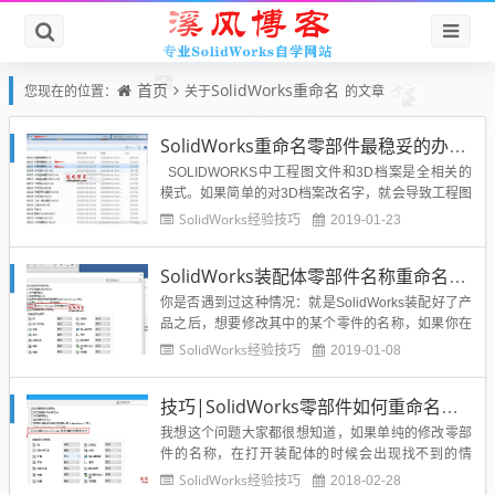
首页
SolidWorks重命名
您现在的位置：
关于
的文章
SolidWorks重命名零部件最稳妥的办法-无需借助插件
SOLIDWORKS中工程图文件和3D档案是全相关的
模式。如果简单的对3D档案改名字，就会导致工程图
的参考丢失。对于新手，还是按最稳妥的方式操作比
SolidWorks经验技巧
2019-01-23
较好，不会搞到文档崩溃不可收拾。第一种基本情
况：零件或装配体需要更改文件名。资源管理器进入
SolidWorks装配体零部件名称重命名的方法--超简单！
零件所在的目录：这里以文件 2000007 注塑铜...
你是否遇到过这种情况：就是SolidWorks装配好了产
品之后，想要修改其中的某个零件的名称，如果你在
文件夹里面修改名称，那么你在打开SolidWorks的时
SolidWorks经验技巧
2019-01-08
候会发现SolidWorks装配体发生了错误，因为找不到
之前的零件了，被你改了名字SolidWorks无法识别和
技巧|SolidWorks零部件如何重命名？零件如何在装配体中重命名？
追踪。所以今天给大家分享的是一...
我想这个问题大家都很想知道，如果单纯的修改零部
件的名称，在打开装配体的时候会出现找不到的情
况，但是又不想重新装配，那么怎么才能解决零件在
SolidWorks经验技巧
2018-02-28