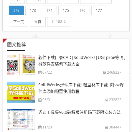
记住了。一、常见符号...
173
174
175
176
177
172
下一页
末页
共 183 页
图文推荐
软件下载目录CAD|SolidWorks|UG|proe等-机
械软件安装包下载大全
07/22
2468327
SolidWorks焊件库下载|铝型材库下载|附sw焊
件库添加配置使用教程
06/01
232822
迈迪工具集V6.0破解版注册码下载附安装方法
11/20
304447