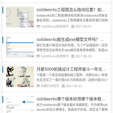
个特定的曲线或者草图阵列呢？其实这个功能非常必
要会，尤其是不规则的特征阵列，那么就简单分享一
solidworks工程图怎么拖动位置？如何改变solidworks工程图视图位置？
下如何使用草图驱动solidwork...
solidworks的工程图模块相信使用solidworks的朋友
都会用到，solidworks工程图模块主要是将我们绘制
好的三维图转化为二维图纸，用于打印下发车间车间
SolidWorks经验技巧
2017-06-21
生产，比cad好用，出图效率高。但是好多新手在使
用solidworks工程图的时候不是那么顺手，今天就来
solidworks能生成exe模型文件吗？如何生成exe文件？
解决solidworks工程...
我们在客户图纸交流的时候，为了产品图纸的一定的
保密性往往会转化为step格式或者其他模型，但是ex
e模型你有没有尝试过？他的优点就是客户不用在安
SolidWorks经验技巧
2017-06-20
装solidworks软件就可以打开查看图纸模型，而且还
可以旋转标注等操作，非常不错的选择。方法步骤如
月薪5000机械设计工程师奋斗一年北京购400万商品房
下：1、用solidworks打开需要转化的模型，另存...
下面是一个真实的故事机械工程师，月薪5000一年就
在北京买了一套价值400万的商品房！这绝对是2017
年最励志的故事看完你会受益匪浅的！现在的年轻
机械行业知识
2017-06-11
人，不努力工作整天就会抱怨社会不公我的一个朋友
叫小刘在一家机械厂当工程师，月薪五千元他的梦想
solidworks哪个版本好用哪个版本稳定？solidworks最新是哪个版本？solidworks需要什么配置电脑？
是在北京五环内拥有一套自己的房子，一年公司有安
排食宿。所以一个...
关于solidworks哪个版本最好用最稳定，作为使用soli
dworks的设计狮博主，我真的不好说，其实这个要根