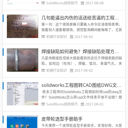
据你的电脑配置和电脑系统来选择，solidworks的最
SolidWorks经验技巧
2017-06-06
新版本目前是solidworks2017，也是比较稳定的一
版。solidworks各个版本需要根据你的电脑系统来选
几句能逼出内伤的话送给苦逼的工程师们！
择，对于这个问题...
第一句：这个很简单嘛只要输入命令应该很简单啊，
我看别人速度都很快，感觉智商瞬间被侮辱了，尤其
是那些熬了10几年才成为专家的人！第二句：拿回去
机械行业知识
2017-06-04
再改一下，10分钟后给我最最最后修改版1最最最最
后修改版1最最最最最后修改版1最最最最最最最后修
焊接缺陷如何避免？焊接缺陷处理方法分享
改版1绝对最最最最最最最后修改版1再改就死最最最
最最最最后修改版...
凡是肉眼或低倍放大镜能看到的且位于焊缝表面的缺
陷，如咬边（咬肉）、焊瘤、弧坑、表面气孔、夹
渣、表面裂纹、焊缝位置不合理等称为外部缺陷；而
机械行业知识
2017-06-02
必须用破坏性试验或专门的无损检测方法才能发现的
内部气孔、夹渣、内部裂纹、未焊透、未溶合等称为
solidworks工程图转CAD图纸DWG文件教程
内部缺陷。但常见的多是焊后不清理焊渣和飞溅物以
及不清理的焊疤。 ...
很多工程师问SolidWorks工程图如何转cad的dwg文
件？SolidWorks怎么转cad文件线条字体不出错？图
层不混乱？下面介绍一种几乎接近无损转化的方法，
SolidWorks经验技巧
2017-06-01
希望对溪风博客的博友们有所帮助。1、打开需要转
化的工程图，点击顶部工具 – 选项 。2、在弹出的对
皮带轮选型手册助手
话框中选择“文档属性”按钮...
今天推荐一个皮带轮选型手册助手，非常好用，大家