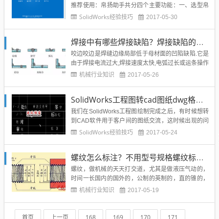
推荐使用：帛扬助手共分四个主要功能：一、选型帛
扬助手根据您提供的外径大小，给出建议的最接近的
SolidWorks经验技巧
2017-05-30
两个标准型号，和对应的设计图例。您只需要根据型
号和图例，核对具体的参数，即可确定是否有符合您
焊接中有哪些焊接缺陷？焊接缺陷的名词你知道吗？
需求的皮带轮标准型号。（注：先选择您需要的皮带
轮槽数，点击下拉框选择，...
咬边咬边是焊缝边缘局部低于母材面的凹陷缺陷.它是
由于焊接电流过大,焊接速度太快,电弧过长或运条操作
不当形成. 焊瘤焊瘤是熔化金属溢流到焊缝之外未熔化
机械行业知识
2017-05-26
母材上形成的金属瘤,常出现在立焊、仰焊、横焊和单
面焊双面成形的背面缝上. 弧坑弧坑是收弧不正确成形
SolidWorks工程图转cad图纸dwg格式字体乱码怎么办？
的,它影响外观质量并易引到裂纹,应清理后进行补修
复....
我们在SolidWorks工程图绘制完成之后，有时候想转
到CAD软件用于客户间的图纸交流，这时候出现的问
题就是字体乱码，导致cad图需要重新标注重新改格
SolidWorks经验技巧
2017-05-24
式，非常麻烦。那么SolidWorks工程图转DWG图纸
格式字体乱码应该如何解决呢？下面给出一个常用的
螺纹怎么标注？不用型号规格螺纹标准含义标注？公制螺纹英制螺纹管螺纹怎么标注？机械设计必看知识点
解决方法。1. 在为您所做的工程图另...
螺纹，做机械的天天打交道，尤其是做液压气动的，
时间一长国内的国外的，公制的英制的，直的锥的，
密封的非密封的，内的外的，55度的60度的。总之常
机械行业知识
2017-05-19
常被搞乱，用一次从头到尾查一次，我这里也算是归
纳总结一下，希望有所帮助，我的做法是常用的打印
出来放在桌边，用时随时拿来查看，时间长了就自然
首页
上一页
168
169
170
171