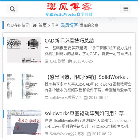
首页
溪风博客
您现在的位置：
作者
发布的文章
CAD新手必看技巧总结
一、基础很重要 实践证明，“手工图板”绘图能力是计
算机绘图能力的基础，学习CAD，需要一定的画法几
何的知识和能力，需要一定的识图能力，尤其是几何
CAD教程
2017-06-25
作图能力，一般来说，手工绘图水平高的人，学起来
较容易些，效果较好！二、循序渐进整个学习过程应
【感恩回馈，限时促销】SolidWorks2008-20162017优质教程视频教程VIP教程
采用循序渐进的方式，先了解计算机绘图的基本知
识，如相对...
博主共享多年从事AutoCAD和solidworks视频教程含
有各个版本的视频教程和软件下载，希望给热爱学习
的你有所帮助。SolidWorks2008|2010|2012|2014|2
solidworks教程VIP
2017-06-24
015|2016视频教程图文教程光盘文件下载教程：教程
列表如下（实时更新）：1、solidworks软件下载2、
solidworks草图驱动阵列如何用？草图驱动特征阵列怎么使用？
用多...
也许用solidworks进行沿线阵列大家都会，solidwork
s可以进行规则的特征阵列，可以沿X\Y轴线性阵列，
那么如何让solidworks特征随意阵列，或者说沿着某
SolidWorks经验技巧
2017-06-22