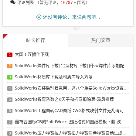
评论列表
（暂无评论，
16797
人围观）
还没有评论，来说两句吧...
站长推荐
热门文章
大国工匠插件下载
1
SolidWorks焊件库下载|铝型材库下载|附sw焊件库添加配置使用教程
2
SolidWorks材质库下载及材质库导入方法
3
SolidWorks安装后别着急用，这八个重要SolidWorks设置可以提高你的画图效率
4
SolidWorks折弯系数之K因子和折弯扣除表-溪风推荐
5
SolidWorks工程图转CAD图纸DWG格式映射文件无乱码可分层-溪风亲测推荐
6
最符合国标GB的SolidWorks图纸格式和图纸模板下载-溪风专用版
7
SolidWorks压力弹簧拉力弹簧扭力弹簧涡卷弹簧自动生成宏程序下载
8