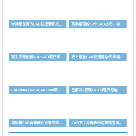
大神都在用的CAD快捷键和技巧总结
高手整理的50个CAD技巧，相见恨晚，你都会吗？
高手如何配置AutoCAD软件来提高cad性能？
史上最全CAD快捷键总结-珍藏版
CAD2004|AutoCAD2004安装与破解教程
已解决|安装CAD出现应用程序无法正常启动（0xc000007b）如何解决？
如何将CAD背景颜色设置或改为黑色或者白色？
CAD文字处理表格边框或者图框怎么解决？