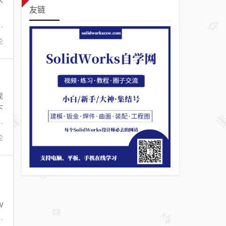
友链
：
s
论
现
下
工
论
，
W
，