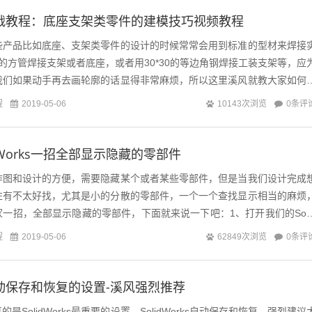
ks实战教程：底座支架类零件的建模技巧视频教程
些产品比如底座、支架类零件的设计的时候常常会用到标准的型材来焊接
*4的方管焊接支架或者底座，或者用30*30的等边角钢焊接工装支架等，应
我们如果动手再去画轮廓的话显得非常麻烦，所以这里溪风就教大家如何
接模块进行底座、支...
程
0条评
2019-05-06
10143次浏览
dWorks一招全部显示隐藏的零部件
作图和设计的方便，需要隐藏某个或者某些零部件，但是当我们设计完成
往有不太好找，尤其是小的分散的零部件，一个一个查找显示相当的麻烦
一招，全部显示隐藏的零部件，下面就来说一下吧：1、打开我们的Soli
，然后点击我们的设计树最顶端...
程
0条评
2019-05-06
62849次浏览
ks自动保存和恢复的设置-溪风强烈推荐
是SolidWorks最重要的设置，SolidWorks自动保存和恢复，强烈建议