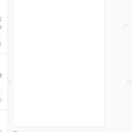
实
为
利
论
想
，
d
论
大