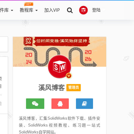
件库
教程库
加入VIP
登陆
顶
目
溪风博客
管理员
弯
论
溪风博客，汇集SolidWorks软件下载、插件安
装、SolidWorks视频教程、练习题一站式
SolidWorks自学网站。