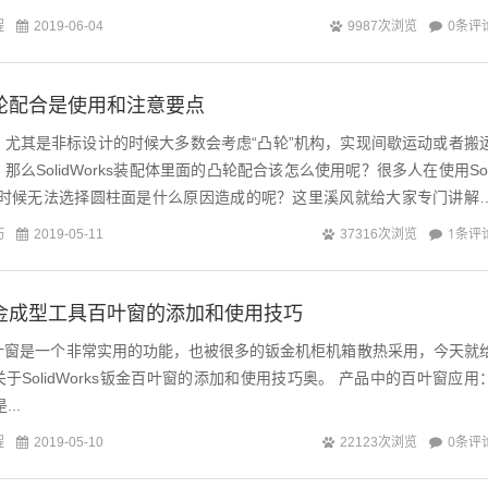
程
0条评
2019-06-04
9987次浏览
ks凸轮配合是使用和注意要点
，尤其是非标设计的时候大多数会考虑“凸轮”机构，实现间歇运动或者搬
么SolidWorks装配体里面的凸轮配合该怎么使用呢？很多人在使用Sol
合的时候无法选择圆柱面是什么原因造成的呢？这里溪风就给大家专门讲解
的建模要...
巧
1条评
2019-05-11
37316次浏览
ks钣金成型工具百叶窗的添加和使用技巧
s钣金百叶窗是一个非常实用的功能，也被很多的钣金机柜机箱散热采用，今天就
idWorks钣金百叶窗的添加和使用技巧奥。 产品中的百叶窗应用：
是...
程
0条评
2019-05-10
22123次浏览