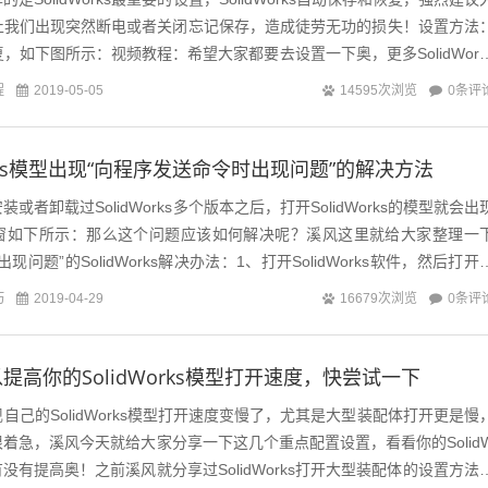
止我们出现突然断电或者关闭忘记保存，造成徒劳无功的损失！设置方法
复，如下图所示：视频教程：希望大家都要去设置一下奥，更多SolidWork
...
程
0条评
2019-05-05
14595次浏览
orks模型出现“向程序发送命令时出现问题”的解决方法
或者卸载过SolidWorks多个版本之后，打开SolidWorks的模型就会出
窗如下所示：那么这个问题应该如何解决呢？溪风这里就给大家整理一
问题”的SolidWorks解决办法：1、打开SolidWorks软件，然后打开
巧
0条评
2019-04-29
16679次浏览
提高你的SolidWorks模型打开速度，快尝试一下
自己的SolidWorks模型打开速度变慢了，尤其是大型装配体打开更是慢
着急，溪风今天就给大家分享一下这几个重点配置设置，看看你的Solid
有没有提高奥！之前溪风就分享过SolidWorks打开大型装配体的设置方法