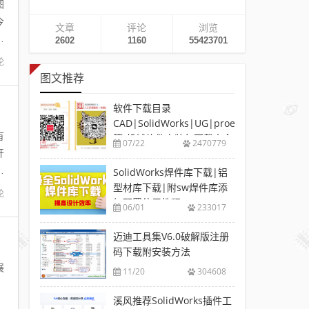
图
今
文章
评论
浏览
开
2602
1160
55423701
论
图文推荐
软件下载目录
CAD|SolidWorks|UG|proe
有
等-机械软件安装包下载大全
07/22
2470779
开
开
SolidWorks焊件库下载|铝
型材库下载|附sw焊件库添
论
加配置使用教程
06/01
233017
迈迪工具集V6.0破解版注册
码下载附安装方法
展
11/20
304608
溪风推荐SolidWorks插件工