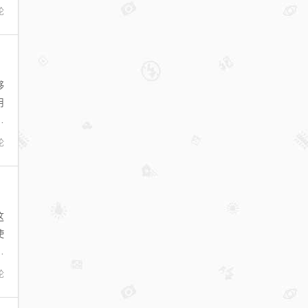
论
够
用
下
论
这
使
绘
论