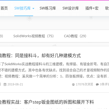
首页
SW技巧库
SW练习库
SW设计库
插件+宏
软
83）
SolidWorks视频教程（75）
CAD教程（29）
ks实战教程：同是接料斗，却有好几种建模方式
了SolidWorks实战教程接料斗的三维建模，有焊接、有钣金折弯、有自
常不错的建模方式，其中也各有优缺点，找到适合自己的才是视频制作的
吧：视频教程：溪风做一个简单的分析：1、四张板焊接，优点：没有折
省料。缺点：焊缝多2、一张...
程
0条评
2019-06-21
17076次浏览
ks钣金教程实战：客户step钣金图纸的拆图和展开下料