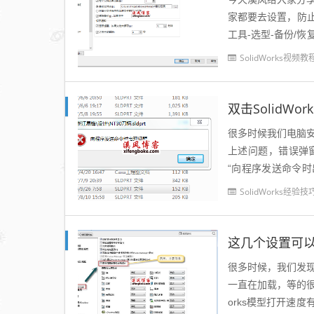
家都要去设置，防
工具-选型-备份/恢
实战技巧，关注溪风奥
SolidWorks视频教
双击SolidW
很多时候我们电脑安装
上述问题，错误弹
“向程序发送命令时出现
具-选项-系统...
SolidWorks经验技
这几个设置可以
很多时候，我们发现
一直在加载，等的很
orks模型打开速度