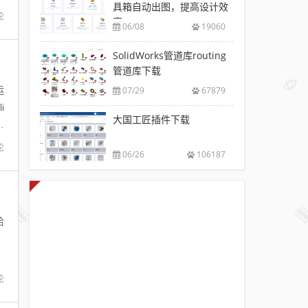
具箱自动出图，提高设计效
论
率
06/08
19060
SolidWorks管道库routing
管道库下载
运
07/29
67879
i
大国工匠插件下载
一
论
06/26
106187
给
论