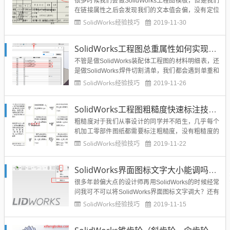
很多时候我们会做SolidWorks工程图模板，但是我们
在链接属性之后会发现我们的文本值会偏，没有定位
到矩形框的中心位置，如下图所示：矩形框大的还可
SolidWorks经验技巧
2019-11-30
以手动拖动调节一下，小的输入框比如设计调用的参
数，这个就很难是现在矩形框的中间位置。今天溪风
SolidWorks工程图总重属性如何实现单重乘数量？方法很简单，用方程式搞定
就给SolidWorks学员分享一个小技巧：可以快速定位
So...
不管是做SolidWorks装配体工程图的材料明细表，还
是做SolidWorks焊件切割清单，我们都会遇到单重和
总重的问题，单重还比较简单，我们直接连接质量属
SolidWorks经验技巧
2019-11-26
性就可以，但是总重如何实现？我们都知道理论上是
单重乘以数量，但是SolidWorks里面如何实现呢?今
SolidWorks工程图粗糙度快速标注技巧-大神级经验分享
天溪风就给大家分享一下SolidWork...
粗糙度对于我们从事设计的同学并不陌生，几乎每个
机加工零部件图纸都需要标注粗糙度，没有粗糙度的
标注几乎是不合格的，那么常见的粗糙度知识有哪些
SolidWorks经验技巧
2019-11-22
呢？下面就给大家梳理一下：以上就是主要的粗糙度
的常见值及表示方法，下面就来说一下SolidWorks中
SolidWorks界面图标文字大小能调吗？在哪里调大或调小呢？溪风告诉你，其实很简单
粗糙度的表示方法：SolidWorks工程图粗糙度常规级
标注...
很多年龄偏大点的设计师再用SolidWorks的时候经常
问我可不可以将SolidWorks界面图标文字调大？还有
的SolidWorks初学者不小心将图标命令下的文字搞丢
SolidWorks经验技巧
2019-11-15
了，问我怎么弄出来？今天溪风就给大家分享一下Sol
idWorks界面图标文字大小的设置和显示问题。Solid