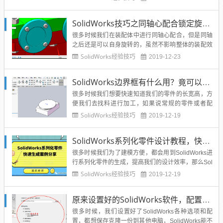
看看我们如何处理SolidWorks边角余料，才能工艺更
美观。钣金件在两道折弯交界处，一般会多料。展开
SolidWorks技巧之同轴心配合锁定旋转，强迫症设计师的福音
后看的很清楚。展开图这个多料的部分可以用边角-裁
剪去...
很多时候我们在装配体中进行同轴心配合，但是同轴
之后还是可以自身旋转的，虽然不影响整体的装配效
果，但是也不能完全保证不会牵一发而动全身的危
SolidWorks经验技巧
2019-12-23
险，所以很多资深设计师都会装配完全定义，强迫自
己要让他们禁止旋转，尤其是设计模具的同学，一定
SolidWorks边界框有什么用？竟可以快速知道零件长宽高，快速找料
是要禁止旋转的，所以如果我们去找面定位平行或者
重合来让零件完...
很多时候我们想要快速知道我们的零件的长宽高，方
便我们去找料进行加工，如果说常规的零件或者配
置，我们可以通过测量他的最长最宽和高来实现，但
SolidWorks经验技巧
2019-12-19
是复杂的或者不太好测量的SolidWorks零件部件就不
好操作，那么SolidWorks有没有一个功能可以实现快
SolidWorks系列化零件设计教程，快速生成不同配置的零件
速显示我们的SolidWorks零件装配的大小呢？答...
很多时候我们为了建模方便，都会用到SolidWorks进
行系列化零件的生成，提高我们的设计效率，那么Sol
idWorks进行系列化设计对于新手来说比较难，这里
SolidWorks经验技巧
2019-12-19
溪风就给大家通过简单的实例，讲解SolidWorks系列
化零件的生成教程。系列化零件的特点：具有相同的
原来设置好的SolidWorks软件，配置可以保存克隆到其他电脑
建模特征具有不同的尺寸SolidWork...
很多时候，我们设置好了SolidWorks各种选项和配
置，都想保存克隆一份到其他电脑，SolidWorks能不