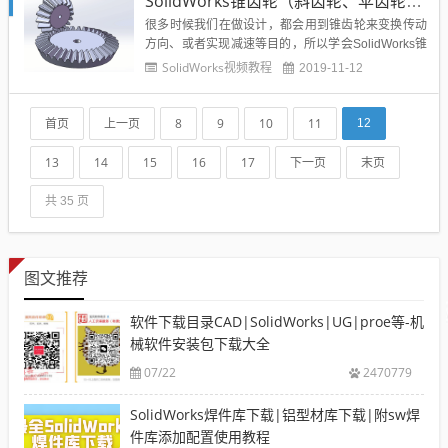
SolidWorks锥齿轮（斜齿轮、伞齿轮）如何装配？其实掌握这个方法装配并不难
Works界面图标文字大...
很多时候我们在做设计，都会用到锥齿轮来变换传动
方向、或者实现减速等目的，所以学会SolidWorks锥
齿轮装配就非常的重要，今天溪风就给大家分享Solid
SolidWorks视频教程
2019-11-12
Works锥齿轮|伞齿轮|斜齿轮的装配配合技巧。Solid
Works锥齿轮装配效果SolidWorks锥齿轮的生成1、
这里能给大家推荐两个齿轮生成...
首页
上一页
8
9
10
11
12
13
14
15
16
17
下一页
末页
共 35 页
图文推荐
软件下载目录CAD|SolidWorks|UG|proe等-机
械软件安装包下载大全
07/22
2470779
SolidWorks焊件库下载|铝型材库下载|附sw焊
件库添加配置使用教程