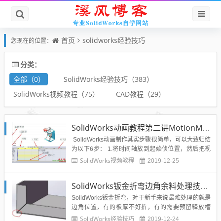
首页
solidworks经验技巧
您现在的位置：
分类：
全部（0）
SolidWorks经验技巧（383）
SolidWorks视频教程（75）
CAD教程（29）
SolidWorks动画教程第二讲MotionManger用户界面各部分含义及使用说明
SolidWorks动画制作其实步骤很简单，可以大致归结
为以下6步： 1.将时间轴放到起始侦位置，然后把视
图调整到希望的位置，再在“视向及相机视图”对应的
SolidWorks视频教程
2019-12-25
起始侦位置右键，点选“替换键码”——目的是将调整
后的视图设定为起始侦的视图，这样视图...
SolidWorks钣金折弯边角余料处理技巧，钣金工艺设计师都在用
SolidWorks钣金折弯，对于新手来说最难处理的就是
边角位置，有的板厚不好折，有的需要预留释放槽
孔，今天给大家分享的这个案例，你肯定也遇到过，
SolidWorks经验技巧
2019-12-24