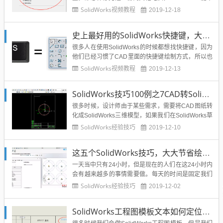
能实现呢？当然可以，下面就给大家讲解SolidWorks
SolidWorks视频教程
2019-12-18
保存配置并且克隆到家里或者办公室其他电脑的方
法： 视频详情： ...
史上最好用的SolidWorks快捷键，大神都在用的两个快捷键
很多人在使用SolidWorks的时候都想找快捷键，因为
他们已经习惯了CAD里面的快捷键绘制方式，所以也
想在SolidWorks里面实现快捷键操作。但是我想说的
SolidWorks视频教程
2019-12-13
是，SolidWorks比CAD要智能很多，我们不用刻意去
设置和去记忆绘图快捷键，我们只要用下面溪风提到
SolidWorks技巧100例之7CAD转SolidWorks教程，两种方法轻松实现，告别抄图
的这两个SolidWor...
很多时候，设计师由于某些需求，需要将CAD图纸转
化成SolidWorks三维模型，如果我们在SolidWorks草
图里面抄CAD的轮廓显得非常的麻烦，非常的浪费时
SolidWorks经验技巧
2019-12-10
间。那么有什么方法可以快速实现cad转SolidWorks
三维呢？溪风老师这里给出两种方法，希望大家可以
这五个SolidWorks技巧，大大节省绘图时间
合理的使用，提高设计工作效率。CA...
一天当中只有24小时，但是现在的人们在这24小时内
会有越来越多的事情需要做。每天的时间是固定我们
无法改变，那唯一可以使我们做更多事情的方法就是
SolidWorks经验技巧
2019-12-02
提高我们的效率。这里有5种我平时经常使用的可以
用来节约时间的方法。这些小技巧会帮助你提高操作
SolidWorks工程图模板文本如何定位到矩形框中心？
效率，从而使你可以做更多的工作。不管你使用Solid
Works软件...