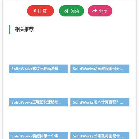
打赏
阅读
分享
相关推荐
SolidWorks螺纹三种画法辨析异同：装饰螺纹线、螺柱向导、螺纹特征
SolidWorks动画教程案例分享之圆管分料动画，重力自然滑落
SolidWorks工程图快速移动视图位置技巧，溪风实战分享
SolidWorks怎么计算容积？容器的体积？
SolidWorks装配体第一个零件怎么固定到中心原点？90%的人一开始就做错了
SolidWorks长条孔与圆配合，槽口与圆配合超快方法