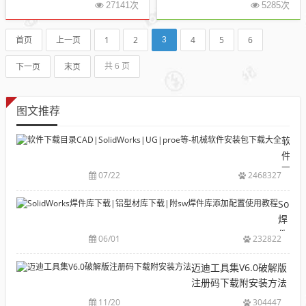
27141次
5285次
首页
上一页
1
2
4
5
6
3
下一页
末页
共 6 页
图文推荐
软
件
下
07/22
2468327
载
目
Solid
录
焊
CAD|
件
06/01
232822
等-
库
机
下
迈迪工具集V6.0破解版
械
载|
注册码下载附安装方法
软
铝
11/20
304447
件