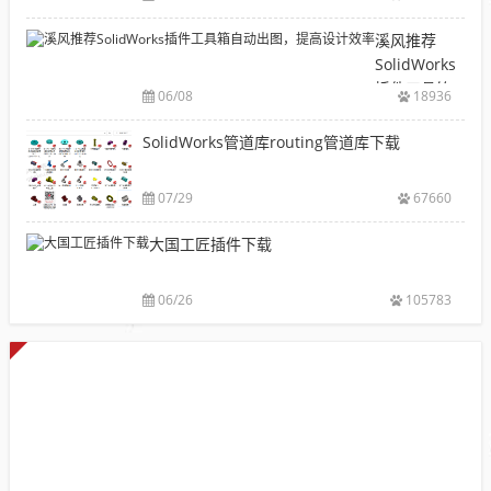
型
安
材
溪风推荐
装
库
SolidWorks
包
下
插件工具箱
下
06/08
18936
载|
自动出图，
载
附
提高设计效
SolidWorks管道库routing管道库下载
大
sw
率
全
焊
件
07/29
67660
库
大国工匠插件下载
添
加
配
06/26
105783
置
使
用
教
程