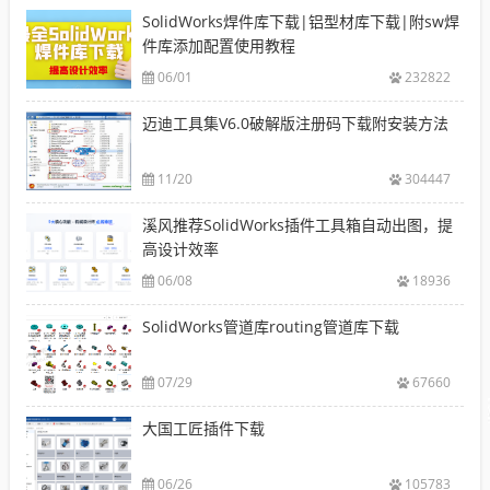
SolidWorks焊件库下载|铝型材库下载|附sw焊
件库添加配置使用教程
06/01
232822
迈迪工具集V6.0破解版注册码下载附安装方法
11/20
304447
溪风推荐SolidWorks插件工具箱自动出图，提
高设计效率
06/08
18936
SolidWorks管道库routing管道库下载
07/29
67660
大国工匠插件下载
06/26
105783