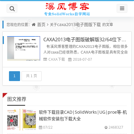
首页
caxa2013电子图版下载
您现在的位置：
关于
的文章
CAXA2013电子图版破解版32/64位下载附安装教程
有溪风博客整理的CAXA2013电子图版，相信很多
人对caxa已经很熟悉，CAXA电子图板是具有完全自
主知识产权的二维CAD软件，界面和操作习惯完全与
CAXA下载
2018-07-07
AutoCAD完全一致，快速地直接打开、编辑、存储各
版本DWG文档，并可实现DWG图纸的双向和批量转
换。caxa电子图板20...
1
共 1 页
图文推荐
软件下载目录CAD|SolidWorks|UG|proe等-机
械软件安装包下载大全
07/22
2468327