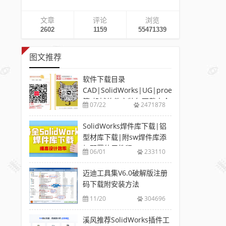
文章
评论
浏览
2602
1159
55471339
图文推荐
软件下载目录
CAD|SolidWorks|UG|proe
等-机械软件安装包下载大全
07/22
2471878
SolidWorks焊件库下载|铝
型材库下载|附sw焊件库添
加配置使用教程
06/01
233110
迈迪工具集V6.0破解版注册
码下载附安装方法
11/20
304696
溪风推荐SolidWorks插件工