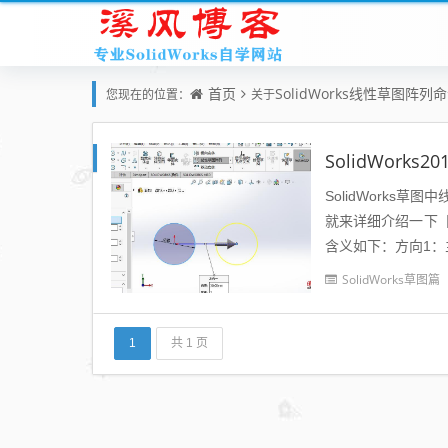
首页
SolidWorks线性草图阵列
您现在的位置：
关于
SolidWork
SolidWork
就来详细介绍一下
含义如下：方向1：
形区域将显示阵列方向
SolidWorks草图篇
1
共 1 页