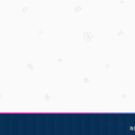
SW软件下载
S
海