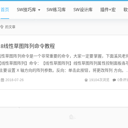
首页
SW技巧库
SW练习库
SW设计库
插件+宏
软
命令
的文章
s2018线性草图阵列命令教程
s草图中线性草图阵列命令是一个非常重要的命令，大家一定要掌握，下面溪风老
【线性草图阵列】命令：【线性草图阵列】线性草图阵列属性控制面板各
主要设置 X 轴方向的阵列参数。反向：单击此按钮，将更改阵列 方向。
箭头， 拖动箭头顶...
0条评
2018-07-26
19104次浏览