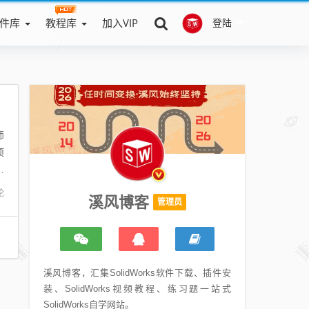
件库
教程库
加入VIP
登陆
师
项
图
论
溪风博客
管理员
溪风博客，汇集SolidWorks软件下载、插件安
装、SolidWorks视频教程、练习题一站式
SolidWorks自学网站。