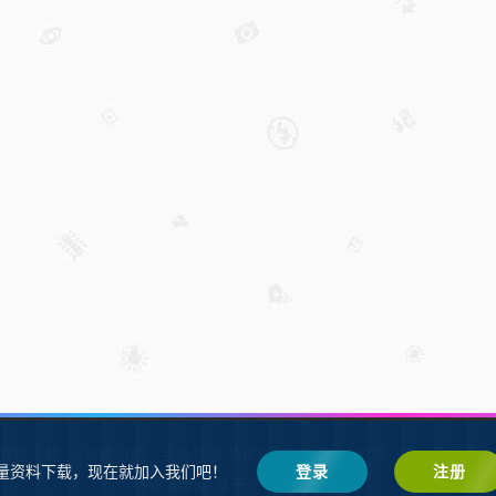
W教程下载
SW练习题
会员登录
鲁ICP备2021002287号-1鲁公网安备 37
量资料下载，现在就加入我们吧！
登录
注册
SW自学网
Z-BlogPHP
基于
搭建