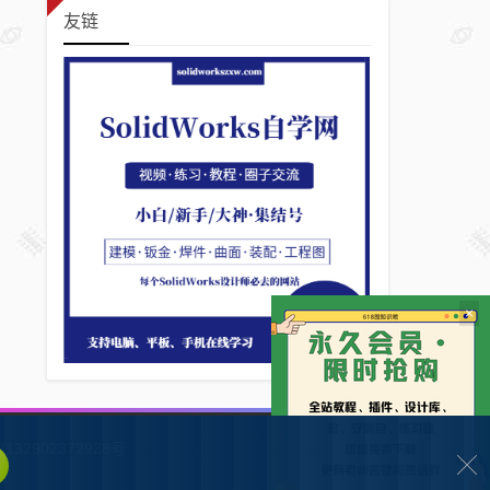
友链
×
132902372928号