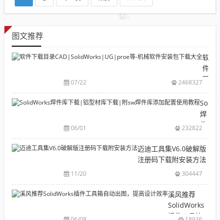
图文推荐
软
件
下
07/22
2468327
载
目
Solid
录
焊
CAD|
件
06/01
232822
等-
库
机
下
迈迪工具集V6.0破解版
械
载|
注册码下载附安装方法
软
铝
11/20
304447
件
型
安
材
溪风推荐
装
库
SolidWorks
包
下
插件工具箱
下
06/08
18936