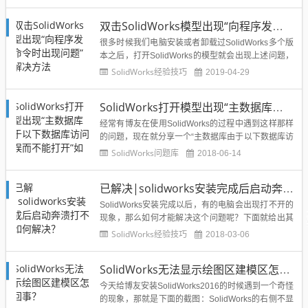
复将不可使用,另外一个solidworks程序可能已经在此
机器上”，造成这个问题的原因也很简单，那就是因为
双击SolidWorks模型出现“向程序发送命令时出现问题”的解决方法
我们电脑上已经开启了SolidWo...
很多时候我们电脑安装或者卸载过SolidWorks多个版
本之后，打开SolidWorks的模型就会出现上述问题，
错误弹窗如下所示：那么这个问题应该如何解决呢？
SolidWorks经验技巧
2019-04-29
溪风这里就给大家整理一下“向程序发送命令时出现问
题”的SolidWorks解决办法：1、打开SolidWorks软
SolidWorks打开模型出现“主数据库由于以下数据库访问错误而不能打开”如何解决？
件，然后打开工具-选项-系统...
经常有博友在使用SolidWorks的过程中遇到这样那样
的问题，现在就分享一个“主数据库由于以下数据库访
问错误而不能打开”的错误提示的处理方法，错误如下
SolidWorks问题库
2018-06-14
图所示：那么遇到SolidWorks出现“主数据库由于以下
数据库访问错误而不能打开”该如何解决呢？下面就来
已解决|solidworks安装完成后启动奔溃打不开如何解决？
说说解决办法：solidworks主数据库...
SolidWorks安装完成以后，有的电脑会出现打不开的
现象，那么如何才能解决这个问题呢？下面就给出其
中一个比较有效的解决SolidWorks奔溃的办法，希望
SolidWorks经验技巧
2018-03-06
对大家有所帮助。方法如下：1、右键桌面SolidWork
s图标——属性2、选取对话框中的【兼容性】，勾选
SolidWorks无法显示绘图区建模区怎么回事？
【以兼容性运行这个程序】，下拉菜单选择...
今天给博友安装SolidWorks2016的时候遇到一个奇怪
的现象，那就是下面的截图：SolidWorks的右侧不显