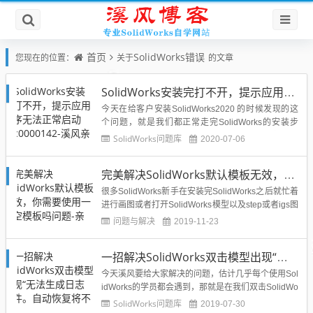
首页
SolidWorks错误
您现在的位置：
关于
的文章
SolidWorks安装完打不开，提示应用程序无法正常启动0xc0000142-溪风亲测解决办法
今天在给客户安装SolidWorks2020 的时候发现的这
个问题，就是我们都正常走完SolidWorks的安装步
骤，但是双击打开SolidWorks快捷方式的时候提示如
SolidWorks问题库
2020-07-06
下错误：问题描述：应用程序无法正常启动0xc00001
42然后经过搜索发现网上也有很多人遇到溪风现在遇
完美解决SolidWorks默认模板无效，你需要使用一个空模板吗问题-亲测可用
到的这个问题，SolidWo...
很多SolidWorks新手在安装完SolidWorks之后就忙着
进行画图或者打开SolidWorks模型以及step或者igs图
纸，都会出现这个问题：“默认模板无效。通过修改选
问题与解决
2019-11-23
项对话框中的默认模板可以解决此问题。您要继续使
用一个空模板吗？”弹窗如下出现的原因：我们在安装
一招解决SolidWorks双击模型出现“无法生成日志文件。自动恢复将不可使用,另外一个solidworks程序可能已经在此机器上”
完SolidWorks之后没...
今天溪风要给大家解决的问题，估计几乎每个使用Sol
idWorks的学员都会遇到，那就是在我们双击SolidWo
rks模型图纸的时候出现“无法生成日志文件。自动恢
SolidWorks问题库
2019-07-30