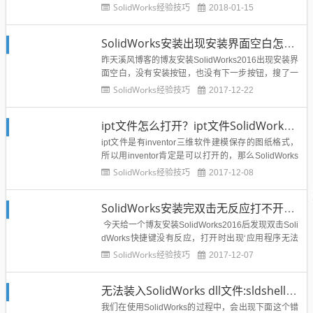
示绘图区域，模型区域不显示，我打开零件和装配体
SolidWorks经验技巧
2018-01-15
也是同样的情况，右侧一点都不显示，那么应该如何
解决SolidWorks无法显示绘图区域或者建模区域呢？
SolidWorks安装出现安装界面空白怎么回事？如何解决？
解决措施{亲测可用}打开SolidW...
昨天溪风博客的博友安装SolidWorks2016出现安装界
面空白，没有安装按钮，也没有下一步按钮，搜了一
下解决办法，看到网上也有很多SolidWorks新手遇到
SolidWorks经验技巧
2017-12-22
这个空白的问题，如下图所示：那么这个是什么造成
的呢？如何解决SolidWorks安装界面空白的问题？终
ipt文件怎么打开？ipt文件SolidWorks能打开吗？
于找到了解决办法并亲测可用，下面给溪...
ipt文件是有inventor三维软件建模保存的图纸格式，
所以用inventor肯定是可以打开的，那么SolidWorks
能不能打开inventor保存的ipt文件呢？如果可以的话S
SolidWorks经验技巧
2017-12-08
olidWorks有该如何打开ipt文件呢？下面就给大家分
享一下SolidWorks打开ipt文件的方法总结：Soli...
SolidWorks安装完双击无反应打不开怎么解决？
今天给一个博友安装SolidWorks2016后发现双击Soli
dWorks快捷键没有反应，打开时出现‘应用程序无法
启动，因为应用程序的并行配置不正确。有关详细信
SolidWorks经验技巧
2017-12-07
息请参阅应用程序事件日志，或使用命令行sxstrace.
exe工具，无法打开SolidWorks，经过多方面查询资
无法装入SolidWorks dll文件:sldshellutils怎么解决？亲测可用
料终于解决了...
我们在使用SolidWorks的过程中，会出现下面这个错