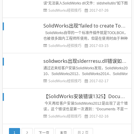
误“无法装入SolidWorks dll文件：sldshellutils”如下图
所示：那么出现这个错误该如何处理呢？常用的办法
SolidWorks经验技巧
2017-07-26
就是完全卸载，然后重新安装一下，大部分电脑可以
解决，但是有的电脑还是无法解决这个SolidWorks错
SolidWorks出现“failed to create Toolboxlibrary object”toolbox错误提示怎么办？
误，就需要用下面...
SolidWorks自带的一个标准件插件就是TOOLBOX，
也被很多国内工程师所使用，但是在使用时由于种种
原因造成SolidWorks异形孔或者是toolbox无法生成插
SolidWorks经验技巧
2017-03-15
入标准件，错误弹窗如图所示：方法一：-在控制面板
卸载windows update KB 3072630一，...
solidworks出现slderrresu.dll错误如何解决？亲测有效
通过近来给客户安装SolidWorks发现，SolidWorks20
10、SolidWorks2012、SolidWorks2014、SolidWor
ks2015、SolidWorks2016、SolidWorks2017都会出
SolidWorks经验技巧
2017-02-17
现这个slderrresu.dll安装错误问题：其实这个错误很
好解决，下...
【SolidWorks安装错误1325】Documents 不是一个有效的短文件名如何解决？
今天再给客户安装SolidWorks2012是出现了这个错
误，这个错误也是第一次遇到：“Documents 不是一
个有效的短文件名”SolidWorks安装错误提示如图所
SolidWorks经验技巧
2017-02-16
示：通过搜集一些解决办法终于找到亲测可用的方法
分享给溪风博客的博友们：1、开始--运行--输入rege
dit并点击确定...
2
下一页
末页
1
共 2 页