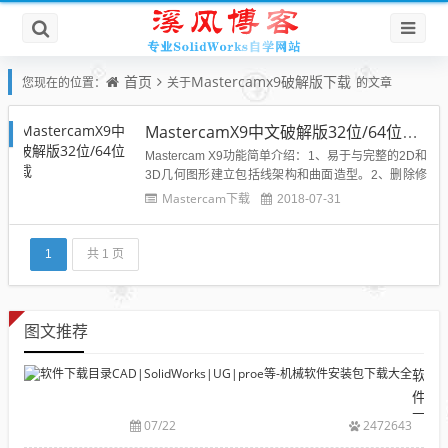
首页
Mastercamx9破解版下载
您现在的位置：
关于
的文章
MastercamX9中文破解版32位/64位下载
Mastercam X9功能简单介绍：1、易于与完整的2D和
3D几何图形建立包括线架构和曲面造型。2、删除修
剪边界和填补修整洞。3、自动分模及模具制造线计
Mastercam下载
2018-07-31
算。4、夹头工具来帮助零件夹具之间位置关系。5、
关联性尺寸更新既改变你的模型。6、先进的分析工
具，以帮助建模和编程。7、实体造型是作为一个可
1
共 1 页
选购的...
图文推荐
软
件
下
07/22
2472643
载