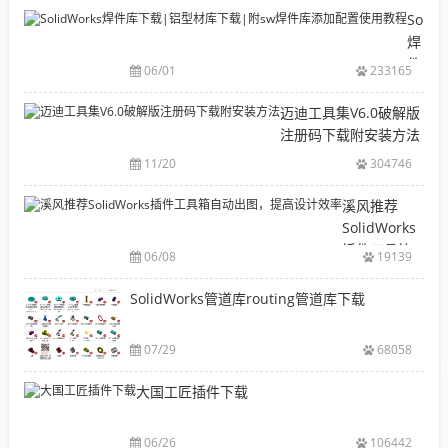
目
Solid
录
焊
CAD|
件
06/01
233165
等-
库
机
下
迈迪工具集V6.0破解版
械
载|
注册码下载附安装方法
软
铝
11/20
304746
件
型
安
材
溪风推荐
装
库
SolidWorks
包
下
插件工具箱
下
06/08
19139
载|
自动出图，
载
附
提高设计效
SolidWorks管道库routing管道库下载
大
sw
率
全
焊
件
07/29
68058
库
大国工匠插件下载
添
加
配
06/26
106442