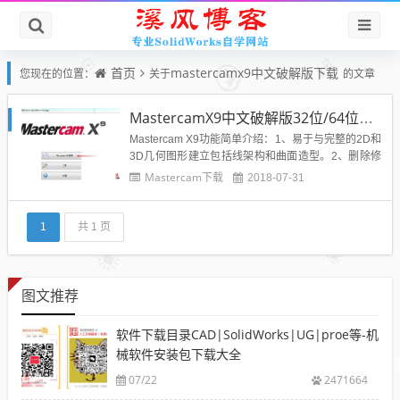
首页
mastercamx9中文破解版下载
您现在的位置：
关于
的文章
MastercamX9中文破解版32位/64位下载
Mastercam X9功能简单介绍：1、易于与完整的2D和
3D几何图形建立包括线架构和曲面造型。2、删除修
剪边界和填补修整洞。3、自动分模及模具制造线计
Mastercam下载
2018-07-31
算。4、夹头工具来帮助零件夹具之间位置关系。5、
关联性尺寸更新既改变你的模型。6、先进的分析工
具，以帮助建模和编程。7、实体造型是作为一个可
1
共 1 页
选购的...
图文推荐
软件下载目录CAD|SolidWorks|UG|proe等-机
械软件安装包下载大全
07/22
2471664