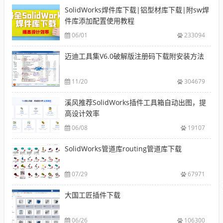
SolidWorks焊件库下载|铝型材库下载|附sw焊
件库添加配置使用教程
06/01
233094
迈迪工具集V6.0破解版注册码下载附安装方法
11/20
304679
溪风推荐SolidWorks插件工具箱自动出图，提
高设计效率
06/08
19107
SolidWorks管道库routing管道库下载
07/29
67971
大国工匠插件下载
06/26
106300