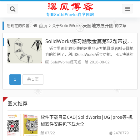
首页
SolidWorks天圆地方展开图
您现在的位置：
关于
的文章
SolidWorks练习题钣金篇第52题带视频答案模型
钣金里面比较经典的建模非天方地圆或者叫天圆地
方的绘制了，利用SolidWorks钣金功能，可以快速的
导出SolidWorks天圆地方展开的钣金下料图，如果用
SolidWorks练习题
2018-08-02
CAD来绘制下料图则相当的麻烦，下面这一题SolidW
orks钣金练习题就是训练和教会大家利用SolidWorks
钣...
1
共 1 页
图文推荐
软件下载目录CAD|SolidWorks|UG|proe等-机
械软件安装包下载大全
07/22
2470779