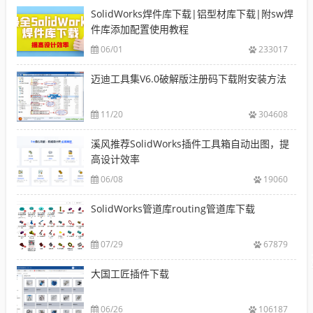
SolidWorks焊件库下载|铝型材库下载|附sw焊
件库添加配置使用教程
06/01
233017
迈迪工具集V6.0破解版注册码下载附安装方法
11/20
304608
溪风推荐SolidWorks插件工具箱自动出图，提
高设计效率
06/08
19060
SolidWorks管道库routing管道库下载
07/29
67879
大国工匠插件下载
06/26
106187