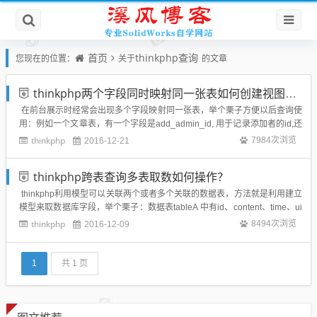
首页
thinkphp查询
您现在的位置：
关于
的文章
thinkphp两个字段同时映射同一张表如何创建视图模型？
在前台展示时经常会出现多个字段映射同一张表，举个栗子方便以后查询使
用：例如一个文章表，有一个字段是add_admin_id, 用于记录添加者的id,还
有一个字段edit_admin_id, 用于记录最后编辑者的id, 需要用视图模型通过a
thinkphp
7984次浏览
2016-12-21
dmin_id来查询出真实姓名。这种清空是同一个表...
thinkphp跨表查询多表取数如何操作？
thinkphp利用模型可以关联两个或者多个关联的数据表，方法就是利用建立
模型来取数据库字段，举个栗子：数据表tableA 中有id、content、time、ui
d等字段，数据表tableB中有id、username等字段，tableA中的字段uid存取
thinkphp
8494次浏览
2016-12-09
对应的就是tableB中的id字...
1
共 1 页