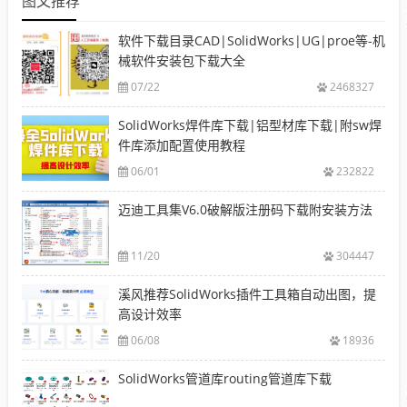
图文推荐
软件下载目录CAD|SolidWorks|UG|proe等-机
械软件安装包下载大全
07/22
2468327
SolidWorks焊件库下载|铝型材库下载|附sw焊
件库添加配置使用教程
06/01
232822
迈迪工具集V6.0破解版注册码下载附安装方法
11/20
304447
溪风推荐SolidWorks插件工具箱自动出图，提
高设计效率
06/08
18936
SolidWorks管道库routing管道库下载