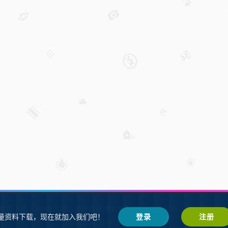
W教程下载
SW练习题
会员登录
鲁ICP备2021002287号-1鲁公网安备 37
量资料下载，现在就加入我们吧！
登录
注册
SW自学网
Z-BlogPHP
基于
搭建