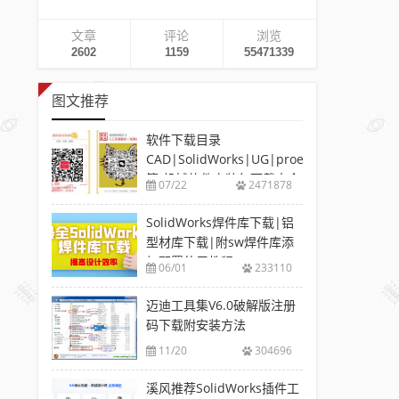
文章
评论
浏览
2602
1159
55471339
图文推荐
软件下载目录
CAD|SolidWorks|UG|proe
等-机械软件安装包下载大全
07/22
2471878
SolidWorks焊件库下载|铝
型材库下载|附sw焊件库添
加配置使用教程
06/01
233110
迈迪工具集V6.0破解版注册
码下载附安装方法
11/20
304696
溪风推荐SolidWorks插件工