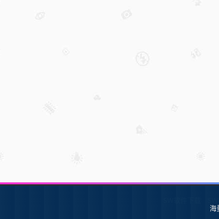
SW软件下载
S
海