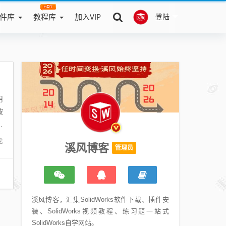
件库
教程库
加入VIP
登陆
用
被
正
论
溪风博客
管理员
溪风博客，汇集SolidWorks软件下载、插件安
装、SolidWorks视频教程、练习题一站式
SolidWorks自学网站。