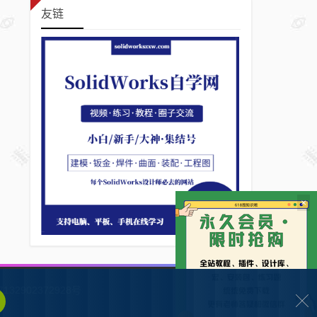
友链
×
132902372928号