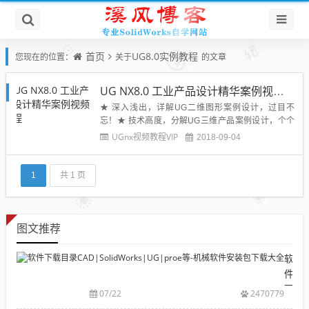
首页
UG8.0实例教程
您现在的位置：
关于
的文章
UG NX8.0 工业产品设计精华案例视频教程
★ 深入浅出，详解UG二维图形案例设计，过目不
忘！★ 技术高度，分解UG三维产品案例设计，个个
经典！ ★ 经验价值，破解UG产品设计技术瓶颈，攻
UGnx视频教程VIP
2018-09-04
无不克！ 资深UG工业产品设计师全程视频讲解，易
学易会！UG NX8.0 工业产品设计精华案例视频教程
非常不错，值得下载学习，通过实例更...
1
共 1 页
图文推荐
软
件
下
07/22
2470779
载