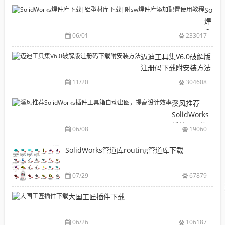
目
Solid
录
焊
CAD|
件
06/01
233017
等-
库
机
下
迈迪工具集V6.0破解版
械
载|
注册码下载附安装方法
软
铝
11/20
304608
件
型
安
材
溪风推荐
装
库
SolidWorks
包
下
插件工具箱
下
06/08
19060
载|
自动出图，
载
附
提高设计效
SolidWorks管道库routing管道库下载
大
sw
率
全
焊
件
07/29
67879
库
大国工匠插件下载
添
加
配
06/26
106187