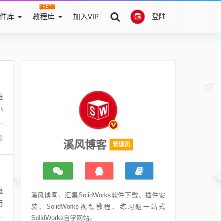
件库
教程库
加入VIP
登陆
维
小
含
论
溪风博客
管理员
维
溪风博客，汇集SolidWorks软件下载、插件安
用
装、SolidWorks视频教程、练习题一站式
小
SolidWorks自学网站。