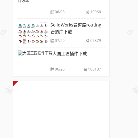
V6.0
风
包
下
破
推
下
06/08
19060
载|
解
荐
载
附
版
SolidWorks
SolidWorks管道库routing
大
sw
注
插
管道库下载
全
焊
册
件
件
07/29
67879
码
工
库
下
具
大国工匠插件下载
添
载
箱
加
附
自
配
安
06/26
106187
动
置
装
出
使
方
图，
用
法
提
教
高
程
设
计
效
率