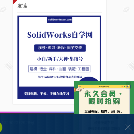
友链
×
132902372928号