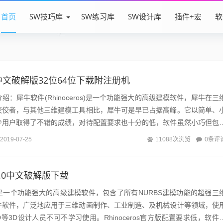
首页
SW技巧库
SW练习库
SW设计库
插件+宏
软
.0中文破解版32位64位下载附注册机
软件介绍：犀牛软件(Rhinoceros)是一个功能强大的高级建模软件，犀牛在三
佼佼者，与其他三维建模工具相比，犀牛可是早已占据高峰。它以简单、
少用户取得了不错的成绩，对待配置要求也十分的低，软件虽然小巧但包
模功能。犀牛R...
0条评
2019-07-25
11088次浏览
牛5.0中文破解版下载
官方版是一个功能强大的高级建模软件，包含了所有NURBS建模功能的超强三
牛软件，广泛地应用于三维动画制作、工业制造、及机械设计等领域，使
oCAD等3D设计人员不可不学习使用。Rhinoceros官方版配置要求低，软件