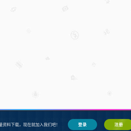
W教程下载
SW练习题
会员登录
鲁ICP备2021002287号-1鲁公网安备 37
量资料下载，现在就加入我们吧！
登录
注册
SW自学网
Z-BlogPHP
基于
搭建