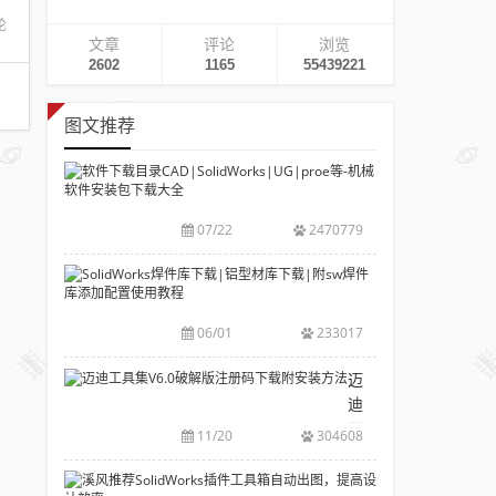
论
文章
评论
浏览
2602
1165
55439221
图文推荐
软
件
下
07/22
2470779
载
目
SolidWorks
录
焊
CAD|SolidWork
件
06/01
233017
等-
库
机
下
迈
械
载|
迪
软
铝
工
11/20
304608
件
型
具
安
材
集
溪
装
库