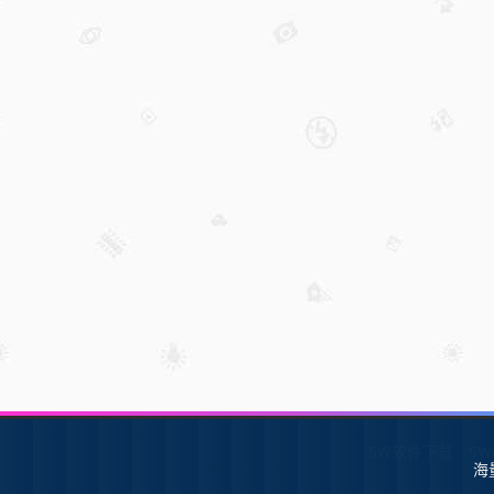
SW软件下载
S
海