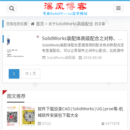
首页
SolidWorks高级配合
您现在的位置：
关于
的文章
SolidWorks装配体高级配合之对称、宽度
SolidWorks装配体配合里面常用的配合有对称配合还
有宽度配合，可以让零部件之间中心配合，比轮廓中
心配合用的更加广泛，大家一定要掌握，下面就详细
SolidWorks装配篇
2018-09-06
说说这个对称配合和宽度配合。SolidWorks官方解
释：SolidWorks对称配合：对称配合强制使两个相似
的实体相对于零部件的基准面或平面或者装配体...
1
共 1 页
图文推荐
软件下载目录CAD|SolidWorks|UG|proe等-机
械软件安装包下载大全
07/22
2471878