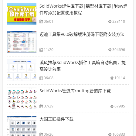
SolidWorks焊件库下载|铝型材库下载|附sw焊
件库添加配置使用教程
06/01
233110
迈迪工具集V6.0破解版注册码下载附安装方法
11/20
304696
溪风推荐SolidWorks插件工具箱自动出图，提
高设计效率
06/08
19114
SolidWorks管道库routing管道库下载
07/29
67985
大国工匠插件下载
06/26
106333