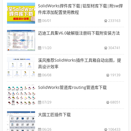
SolidWorks焊件库下载|铝型材库下载|附sw焊
件库添加配置使用教程
06/01
233163
迈迪工具集V6.0破解版注册码下载附安装方法
11/20
304741
溪风推荐SolidWorks插件工具箱自动出图，提
高设计效率
06/08
19139
SolidWorks管道库routing管道库下载
07/29
68051
大国工匠插件下载
06/26
106433