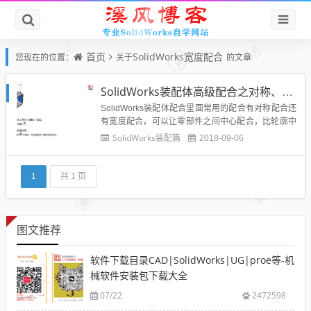
首页
SolidWorks宽度配合
您现在的位置：
关于
的文章
SolidWorks装配体高级配合之对称、宽度
SolidWorks装配体配合里面常用的配合有对称配合还
有宽度配合，可以让零部件之间中心配合，比轮廓中
心配合用的更加广泛，大家一定要掌握，下面就详细
SolidWorks装配篇
2018-09-06
说说这个对称配合和宽度配合。SolidWorks官方解
释：SolidWorks对称配合：对称配合强制使两个相似
的实体相对于零部件的基准面或平面或者装配体...
1
共 1 页
图文推荐
软件下载目录CAD|SolidWorks|UG|proe等-机
械软件安装包下载大全
07/22
2472598