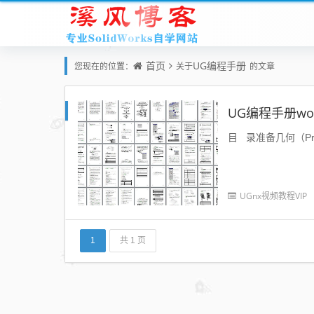
首页
UG编程手册
您现在的位置：
关于
的文章
UG编程手册wo
目 录准备几何（Prepare
UGnx视频教程VIP
1
共 1 页