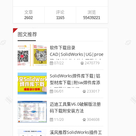
文章
评论
浏览
2602
1165
55439221
图文推荐
软件下载目录
CAD|SolidWorks|UG|proe
等-机械软件安装包下载大全
07/22
2470779
SolidWorks焊件库下载|铝
型材库下载|附sw焊件库添
加配置使用教程
06/01
233017
迈迪工具集V6.0破解版注册
码下载附安装方法
11/20
304608
溪风推荐SolidWorks插件工