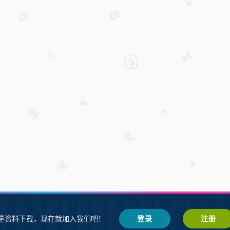
W教程下载
SW练习题
会员登录
鲁ICP备2021002287号-1鲁公网安备 37
量资料下载，现在就加入我们吧！
登录
注册
SW自学网
Z-BlogPHP
基于
搭建