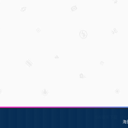
SW软件下载
S
海