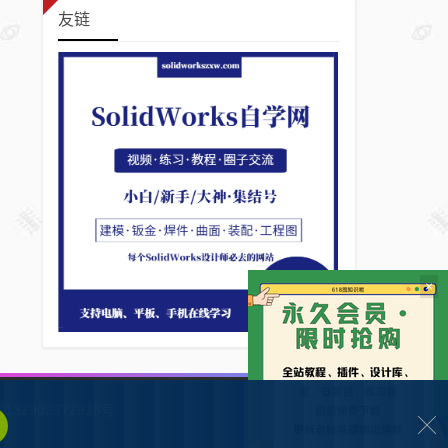
友链
×
132902372928号