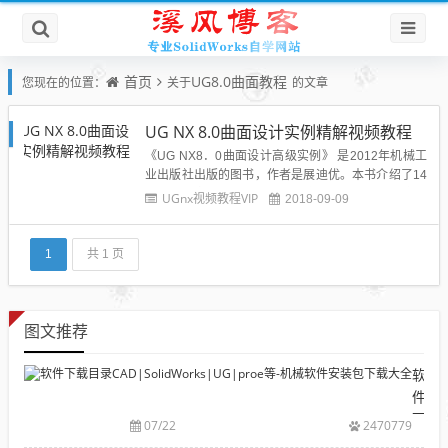
首页
UG8.0曲面教程
您现在的位置：
关于
的文章
UG NX 8.0曲面设计实例精解视频教程
《UG NX8．0曲面设计高级实例》 是2012年机械工
业出版社出版的图书，作者是展迪优。本书介绍了14
个经典的实际曲面产品的设计全过程，是进一步学习
UGnx视频教程VIP
2018-09-09
UG NX 8．0曲面设计高级实例的书籍。视频目录：├
─ch01│ 实例1 旋钮.exe ...
1
共 1 页
图文推荐
软
件
下
07/22
2470779
载