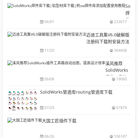
目
Solid
录
焊
CAD|
件
06/01
233017
等-
库
机
下
迈迪工具集V6.0破解版
械
载|
注册码下载附安装方法
软
铝
11/20
304608
件
型
安
材
溪风推荐
装
库
SolidWorks
包
下
插件工具箱
下
06/08
19060
载|
自动出图，
载
附
提高设计效
SolidWorks管道库routing管道库下载
大
sw
率
全
焊
件
07/29
67879
库
大国工匠插件下载
添
加
配
06/26
106187