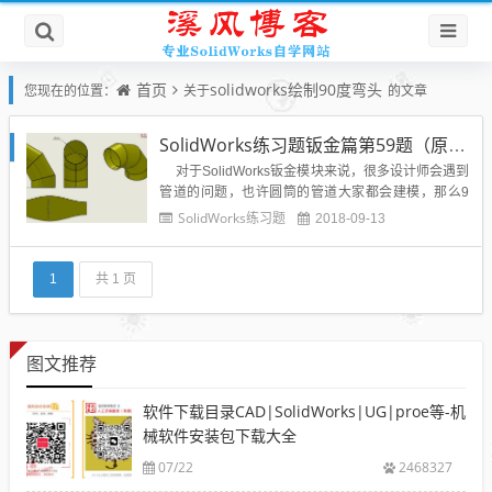
首页
solidworks绘制90度弯头
您现在的位置：
关于
的文章
SolidWorks练习题钣金篇第59题（原创）带视频答案模型
对于SolidWorks钣金模块来说，很多设计师会遇到
管道的问题，也许圆筒的管道大家都会建模，那么9
0°直角的弯头你会吗？下面这节SolidWorks钣金练习
SolidWorks练习题
2018-09-13
题就教大家利用SolidWorks钣金模块绘制90°弯头，S
olidWorks绘制90度弯头前面两题做...
1
共 1 页
图文推荐
软件下载目录CAD|SolidWorks|UG|proe等-机
械软件安装包下载大全
07/22
2468327