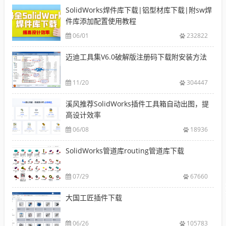
SolidWorks焊件库下载|铝型材库下载|附sw焊
件库添加配置使用教程
06/01
232822
迈迪工具集V6.0破解版注册码下载附安装方法
11/20
304447
溪风推荐SolidWorks插件工具箱自动出图，提
高设计效率
06/08
18936
SolidWorks管道库routing管道库下载
07/29
67660
大国工匠插件下载
06/26
105783