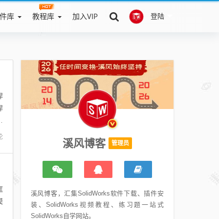
件库
教程库
加入VIP
登陆
焊
焊
观
论
溪风博客
管理员
框
溪风博客，汇集SolidWorks软件下载、插件安
模
装、SolidWorks视频教程、练习题一站式
r
SolidWorks自学网站。