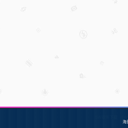
SW软件下载
S
海