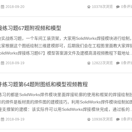
.
0条评
2018-09-20
10378次浏览
ks焊接练习题67题附视频和模型
焊接模块实战练习题，一个车间工装货架，大家用SolidWorks焊接模块进行绘制
大家根据这个图纸绘制三维建模即可，后期我们会在工程图里面教大家焊
lidWorks焊接练习题67】模型答案源文件及建模高清视频教程下载地址
..
0条评
2018-09-19
12822次浏览
ks焊件练习题第64题附图纸和模型视频教程
习的都是SolidWorks焊件模块里面焊接轮廓的使用和框架的焊接绘制
的焊件是板材类的焊件图的建模技巧，利用SolidWorks焊件模块绘制如
支撑架的建模：该实际件可以用SolidWorks焊接模块完成，通过板的
这里训练...
0条评
2018-09-19
10938次浏览