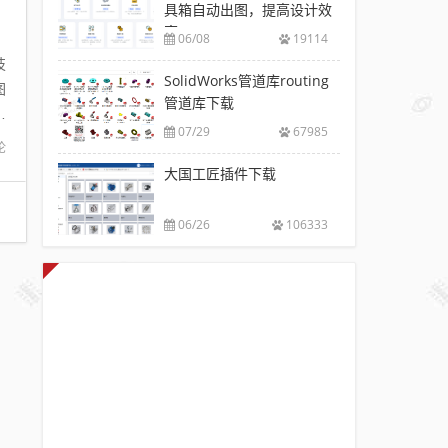
具箱自动出图，提高设计效
率
06/08
19114
技
SolidWorks管道库routing
图
管道库下载
块
07/29
67985
论
大国工匠插件下载
06/26
106333