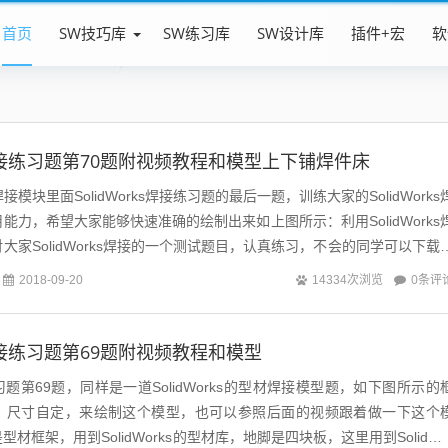
首页
SW技巧库
SW练习库
SW设计库
插件+宏
软
ks焊接练习题第70题附视频教程和模型上下铺焊件床
ks焊接模块里面SolidWorks焊接练习题的最后一题，训练大家的SolidWorks
能力，希望大家能够快速准确的绘制出来如上图所示：利用SolidWorks
大家SolidWorks焊接的一个测试题目，认真练习，不会的同学可以下载
0条评
2018-09-20
14334次浏览
ks焊接练习题第69题附视频教程和模型
焊接练习题第69题，同样是一道SolidWorks的型材焊接模型题，如下图所示的
，尺寸自定，来绘制这个模型，也可以参照后面的视频跟着做一下这个
材框架，用到SolidWorks的型材库，地脚是四块板，这里用到SolidWo