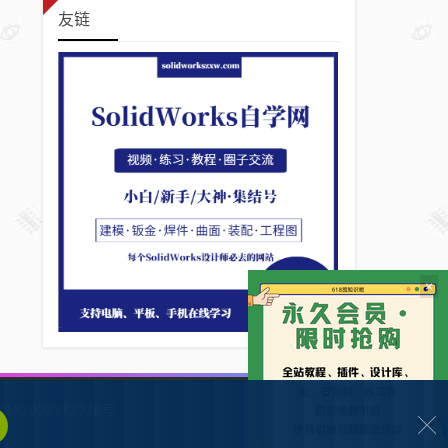
友链
×
132902372928号