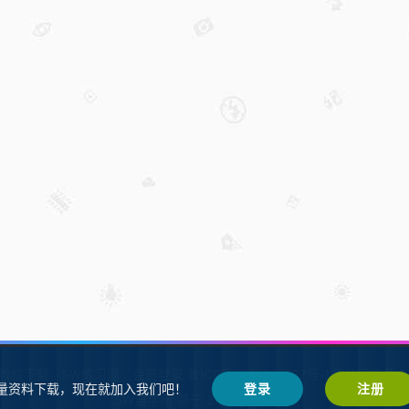
W教程下载
SW练习题
会员登录
鲁ICP备2021002287号-1鲁公网安备 37
量资料下载，现在就加入我们吧！
登录
注册
SW自学网
Z-BlogPHP
基于
搭建