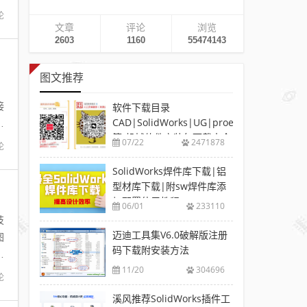
论
文章
评论
浏览
2603
1160
55474143
图文推荐
，
接
软件下载目录
CAD|SolidWorks|UG|proe
：
等-机械软件安装包下载大全
07/22
2471878
论
SolidWorks焊件库下载|铝
型材库下载|附sw焊件库添
加配置使用教程
06/01
233110
技
迈迪工具集V6.0破解版注册
图
码下载附安装方法
拼
11/20
304696
论
溪风推荐SolidWorks插件工