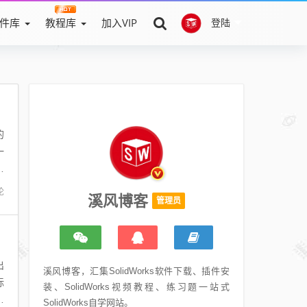
件库
教程库
加入VIP
登陆
的
一
，
论
溪风博客
管理员
出
溪风博客，汇集SolidWorks软件下载、插件安
标
装、SolidWorks视频教程、练习题一站式
寸
SolidWorks自学网站。