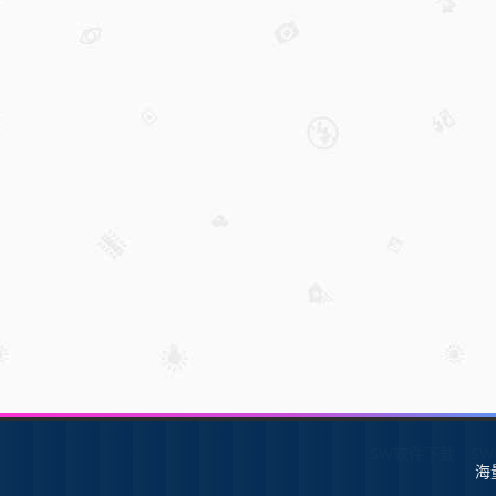
SW软件下载
S
海