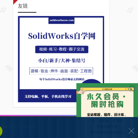
友链
×
132902372928号