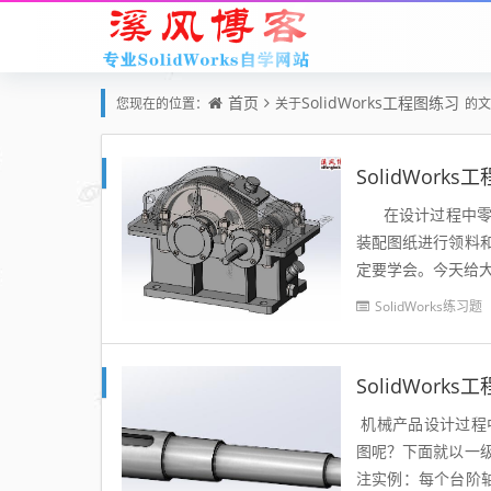
首页
SolidWorks工程图练习
您现在的位置：
关于
的文
SolidWor
在设计过程中零部
装配图纸进行领料
定要学会。今天给大家
零件...
SolidWorks练习题
SolidWor
机械产品设计过程
图呢？下面就以一
注实例：每个台阶