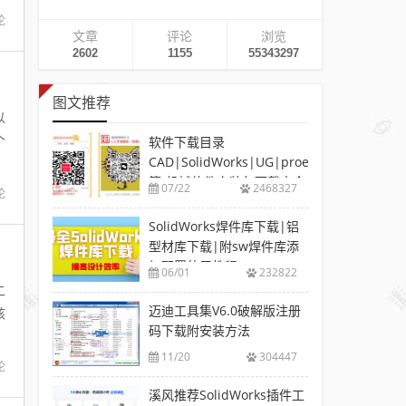
论
文章
评论
浏览
2602
1155
55343297
图文推荐
以
个
软件下载目录
CAD|SolidWorks|UG|proe
等-机械软件安装包下载大全
07/22
2468327
论
SolidWorks焊件库下载|铝
型材库下载|附sw焊件库添
加配置使用教程
06/01
232822
二
迈迪工具集V6.0破解版注册
核
码下载附安装方法
11/20
304447
论
溪风推荐SolidWorks插件工