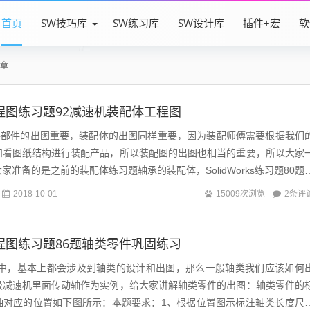
首页
SW技巧库
SW练习库
SW设计库
插件+宏
软
章
ks工程图练习题92减速机装配体工程图
件的出图重要，装配体的出图同样重要，因为装配师傅需要根据我们
和看图纸结构进行装配产品，所以装配图的出图也相当的重要，所以大家
准备的是之前的装配体练习题轴承的装配体，SolidWorks练习题80题
2条评
2018-10-01
15009次浏览
ks工程图练习题86题轴类零件巩固练习
中，基本上都会涉及到轴类的设计和出图，那么一般轴类我们应该如何
级减速机里面传动轴作为实例，给大家讲解轴类零件的出图：轴类零件的
轴对应的位置如下图所示：本题要求：1、根据位置图示标注轴类长度尺