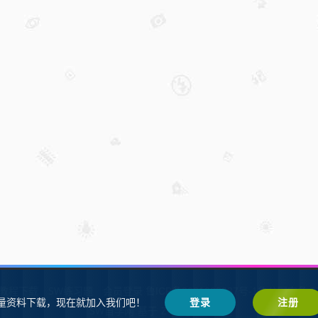
W教程下载
SW练习题
会员登录
鲁ICP备2021002287号-1鲁公网安备 37
量资料下载，现在就加入我们吧！
登录
注册
SW自学网
Z-BlogPHP
基于
搭建