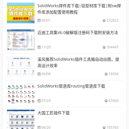
SolidWorks焊件库下载|铝型材库下载|附sw焊
件库添加配置使用教程
06/01
232822
迈迪工具集V6.0破解版注册码下载附安装方法
11/20
304447
溪风推荐SolidWorks插件工具箱自动出图，提
高设计效率
06/08
18936
SolidWorks管道库routing管道库下载
07/29
67660
大国工匠插件下载
06/26
105783