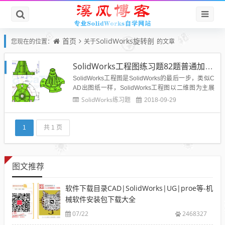
首页
SolidWorks旋转剖
您现在的位置：
关于
的文章
SolidWorks工程图练习题82题普通加工件旋转剖画法
SolidWorks工程图是SolidWorks的最后一步，类似C
AD出图纸一样，SolidWorks工程图以二维图为主展
示零部件的尺寸和机构给车间工人进行照图制作，所
SolidWorks练习题
2018-09-29
以SolidWorks工程图是一个核心模块，希望大家多做
练习，提高设计技能。 本...
1
共 1 页
图文推荐
软件下载目录CAD|SolidWorks|UG|proe等-机
械软件安装包下载大全
07/22
2468327