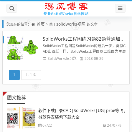
首页
solidworks视图
您现在的位置：
关于
的文章
SolidWorks工程图练习题82题普通加工件旋转剖画法
SolidWorks工程图是SolidWorks的最后一步，类似C
AD出图纸一样，SolidWorks工程图以二维图为主展
示零部件的尺寸和机构给车间工人进行照图制作，所
SolidWorks练习题
2018-09-29
以SolidWorks工程图是一个核心模块，希望大家多做
练习，提高设计技能。 本...
1
共 1 页
图文推荐
软件下载目录CAD|SolidWorks|UG|proe等-机
械软件安装包下载大全
07/22
2470779