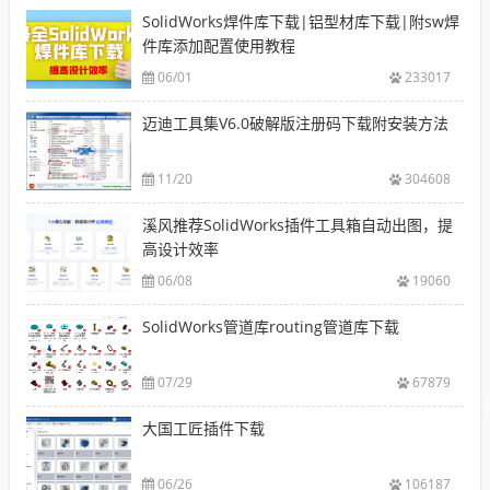
SolidWorks焊件库下载|铝型材库下载|附sw焊
件库添加配置使用教程
06/01
233017
迈迪工具集V6.0破解版注册码下载附安装方法
11/20
304608
溪风推荐SolidWorks插件工具箱自动出图，提
高设计效率
06/08
19060
SolidWorks管道库routing管道库下载
07/29
67879
大国工匠插件下载
06/26
106187