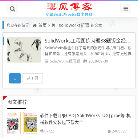
首页
solidworks折弯
您现在的位置：
关于
的文章
SolidWorks工程图练习题88题钣金经典天圆地方出图练习题
SolidWorks钣金件除了常规的折弯件如机床门板、设
备护罩等，还有就是弯头，如90°弯头，还有更经典
的实例就是天圆地方件的出图了，很多公司都需要天
SolidWorks练习题
2018-09-30
圆地方的下料尺寸，如果用CAD去计算绘制的话，相
当的繁琐，但是用SolidWorks进行天圆地方钣金件的
绘制就很简单了，可以大大缩短设计和出图的时
1
共 1 页
间。...
图文推荐
软件下载目录CAD|SolidWorks|UG|proe等-机
械软件安装包下载大全
07/22
2468327