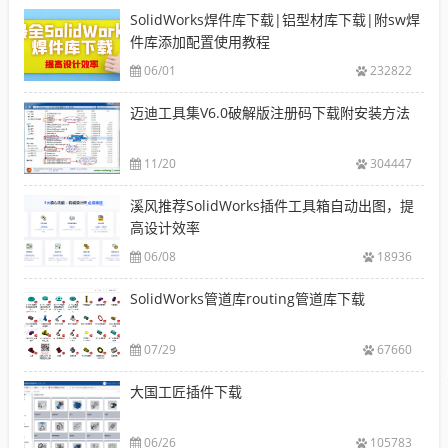
SolidWorks焊件库下载|铝型材库下载|附sw焊
件库添加配置使用教程
06/01
232822
迈迪工具集V6.0破解版注册码下载附安装方法
11/20
304447
溪风推荐SolidWorks插件工具箱自动出图，提
高设计效率
06/08
18936
SolidWorks管道库routing管道库下载
07/29
67660
大国工匠插件下载
06/26
105783