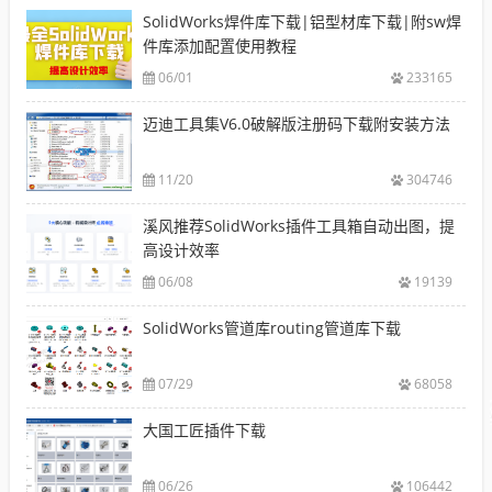
SolidWorks焊件库下载|铝型材库下载|附sw焊
件库添加配置使用教程
06/01
233165
迈迪工具集V6.0破解版注册码下载附安装方法
11/20
304746
溪风推荐SolidWorks插件工具箱自动出图，提
高设计效率
06/08
19139
SolidWorks管道库routing管道库下载
07/29
68058
大国工匠插件下载
06/26
106442