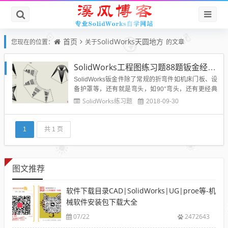
首页
SolidWorks天圆地方
您现在的位置：
关于
的文章
SolidWorks工程图练习题88题钣金经典天圆地方出图练习题
SolidWorks钣金件除了常规的折弯件如机床门板、设
备护罩等，还有就是弯头，如90°弯头，还有更经典
的实例就是天圆地方件的出图了，很多公司都需要天
SolidWorks练习题
2018-09-30
圆地方的下料尺寸，如果用CAD去计算绘制的话，相
当的繁琐，但是用SolidWorks进行天圆地方钣金件的
绘制就很简单了，可以大大缩短设计和出图的时
1
共 1 页
间。...
图文推荐
软件下载目录CAD|SolidWorks|UG|proe等-机
械软件安装包下载大全
07/22
2472643