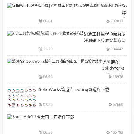
目
Solid
录
焊
CAD|
件
06/01
232822
等-
库
机
下
迈迪工具集V6.0破解版
械
载|
注册码下载附安装方法
软
铝
11/20
304447
件
型
安
材
溪风推荐
装
库
SolidWorks
包
下
插件工具箱
下
06/08
18936
载|
自动出图，
载
附
提高设计效
SolidWorks管道库routing管道库下载
大
sw
率
全
焊
件
07/29
67660
库
大国工匠插件下载
添
加
配
06/26
105783