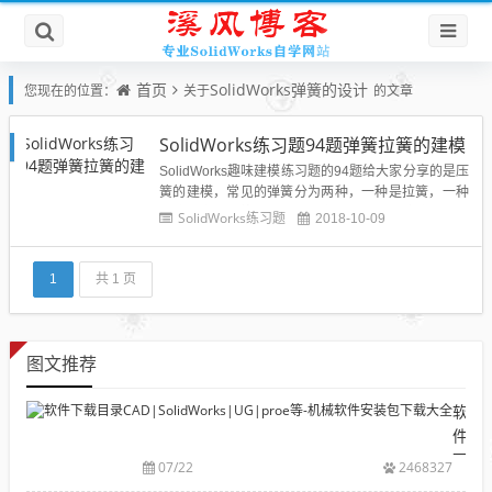
首页
SolidWorks弹簧的设计
您现在的位置：
关于
的文章
SolidWorks练习题94题弹簧拉簧的建模
SolidWorks趣味建模练习题的94题给大家分享的是压
簧的建模，常见的弹簧分为两种，一种是拉簧，一种
压簧。今天的练习题就给大家说一下这个拉簧的建模
SolidWorks练习题
2018-10-09
过程，大家可以练习一下：拉簧模型实例：其中比较
重要的参数：弹簧的设计在我们非标设计设备的时候
会经常遇到，这个模型大家可以自己做一下，也可以
1
共 1 页
跟着视频做一...
图文推荐
软
件
下
07/22
2468327
载