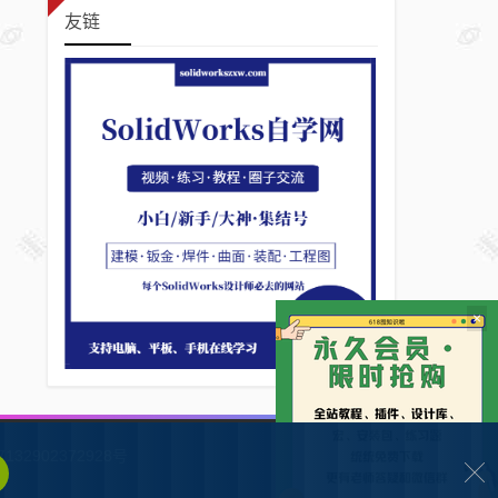
友链
×
132902372928号