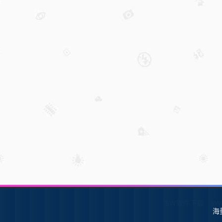
SW软件下载
S
海