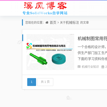
首页
机械标注
您现在的位置：
关于
的文章
机械制图常用符
一个合格的设计师
供生产部门加工生
下面的学习资料你绝
看隐藏内容***...
机械行业知识
2
1
共 1 页