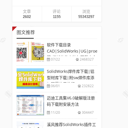
文章
评论
浏览
2602
1155
55343297
图文推荐
软件下载目录
CAD|SolidWorks|UG|proe
等-机械软件安装包下载大全
07/22
2468327
SolidWorks焊件库下载|铝
型材库下载|附sw焊件库添
加配置使用教程
06/01
232822
迈迪工具集V6.0破解版注册
码下载附安装方法
11/20
304447
溪风推荐SolidWorks插件工