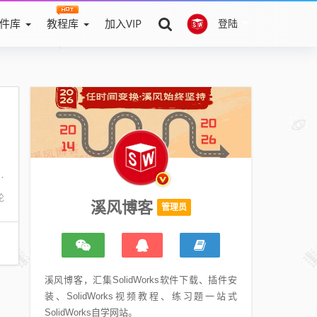
件库
教程库
加入VIP
登陆
，
？
查
论
溪风博客
管理员
溪风博客，汇集SolidWorks软件下载、插件安
装、SolidWorks视频教程、练习题一站式
SolidWorks自学网站。