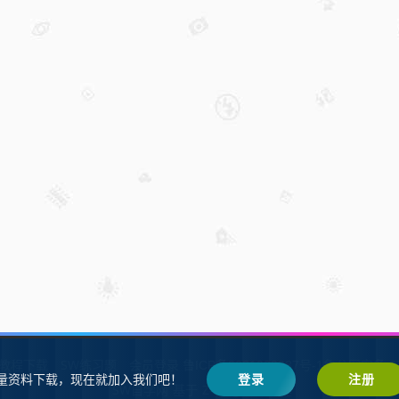
W教程下载
SW练习题
会员登录
鲁ICP备2021002287号-1鲁公网安备 37
量资料下载，现在就加入我们吧！
登录
注册
SW自学网
Z-BlogPHP
基于
搭建