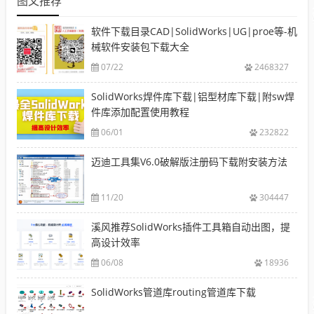
图文推荐
软件下载目录CAD|SolidWorks|UG|proe等-机
械软件安装包下载大全
07/22
2468327
SolidWorks焊件库下载|铝型材库下载|附sw焊
件库添加配置使用教程
06/01
232822
迈迪工具集V6.0破解版注册码下载附安装方法
11/20
304447
溪风推荐SolidWorks插件工具箱自动出图，提
高设计效率
06/08
18936
SolidWorks管道库routing管道库下载