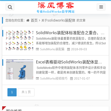
首页
solidworks装配体
您现在的位置：
关于
的文章
SolidWorks装配体标准配合之重合、平行、垂直关系
SolidWorks装配体最重要的就是配合，合理的配合关
系能够增加装配的合理性，减少错误的发生。所以Sol
idWorks初学者一定要学会SolidWorks的装配体配合
SolidWorks装配篇
2018-09-03
关系，今天讲解的就是SolidWorks装配体的重合、平
行、垂直关系。为了大家能够系统的学习本章SolidW
Excel表格驱动SolidWorks装配体显示状态
orks装配体的学习，这...
SolidWorks软件中使用装配体系列零件设计表和手动
创建配置一样，都是用来创建配置的。唯一的不同是
装配体系列零件设计表是通过Excel工作表来跟踪和控
SolidWorks经验技巧
2017-01-07
制配置的参数。这样的好处是所有的配置参数都存放
在了一个简单的工作表中。本次仅针对在装配体中建
造配置来显示装配体的不同零件的显示状态。一...
1
共 1 页