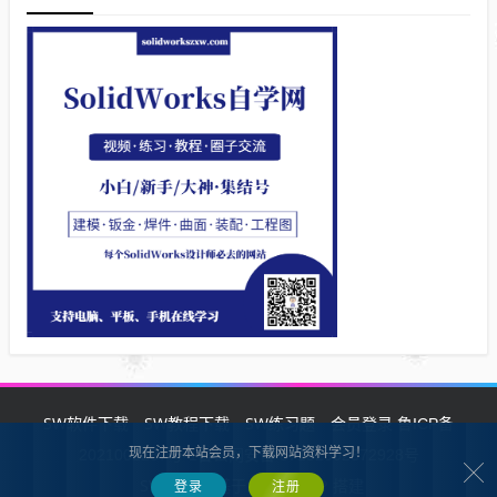
SW软件下载
SW教程下载
SW练习题
会员登录
鲁ICP备
现在注册本站会员，下载网站资料学习！
2021002287号-1鲁公网安备 37132902372928号
SW自学网
Z-BlogPHP
基于
搭建
登录
注册