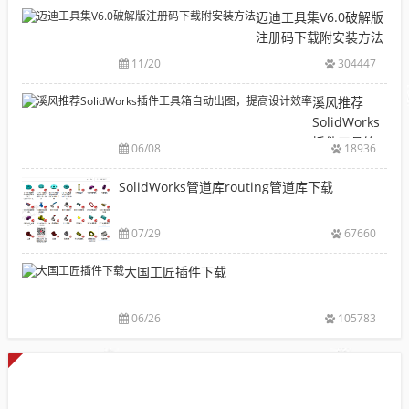
机
下
迈迪工具集V6.0破解版
械
载|
注册码下载附安装方法
软
铝
11/20
304447
件
型
安
材
溪风推荐
装
库
SolidWorks
包
下
插件工具箱
下
06/08
18936
载|
自动出图，
载
附
提高设计效
SolidWorks管道库routing管道库下载
大
sw
率
全
焊
件
07/29
67660
库
大国工匠插件下载
添
加
配
06/26
105783
置
使
用
教