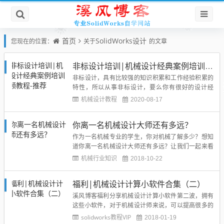
首页
SolidWorks设计
您现在的位置：
关于
的文章
非标设计培训|机械设计经典案例培训视频教程-推荐
非标设计，具有比较强的知识积累和工作经验积累的
特性，所以从事非标设计，要么你有很好的设计经
验，要么你有很好的案例教程，举一反三，然后类比
机械设计教程
2020-08-17
到客户要求，进行非标的设计，说难也很难，因为达
到客户满意非常难，说简单也简单，非标就是那么几
你离一名机械设计大师还有多远？
个传动机构，选型方式，所以今天给大家分享的是网
上比较不错的非标视频教程，...
作为一名机械专业的学生，你对机械了解多少？想知
道你离一名机械设计大师还有多远？让我们一起来看
看吧！1、基础篇这个图是不是看的你头皮发麻呢？
机械行业知识
2018-10-22
但会画这样的一张图只不过是基础中的基础。这个级
别就是能掌握设计所需的工具。熟练操作CAD、Solid
福利|机械设计计算小软件合集（二）
Works、ANSYS、Mathcad等软件。深刻理解材料力
学...
溪风博客福利分享机械设计计算小软件第二波，拥有
这些小软件，对于机械设计师来说，可以提高很多的
设计效率，免费提供给博友们：cass坐标转换工具软
solidworks教程VIP
2018-01-19