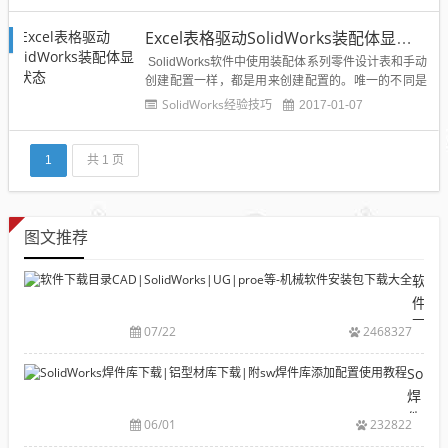
件 .rar摆动从动件盘形凸轮运动分析软件 .rar板金展开
计算软件 .rar插床运动分析软件 .rar尺寸链计算 .rar齿
Excel表格驱动SolidWorks装配体显示状态
轮参数计算软件 .rar齿轮计算...
SolidWorks软件中使用装配体系列零件设计表和手动
创建配置一样，都是用来创建配置的。唯一的不同是
装配体系列零件设计表是通过Excel工作表来跟踪和控
SolidWorks经验技巧
2017-01-07
制配置的参数。这样的好处是所有的配置参数都存放
在了一个简单的工作表中。本次仅针对在装配体中建
造配置来显示装配体的不同零件的显示状态。一...
1
共 1 页
图文推荐
软
件
下
07/22
2468327
载
目
Solid
录
焊
CAD|
件
06/01
232822
等-
库