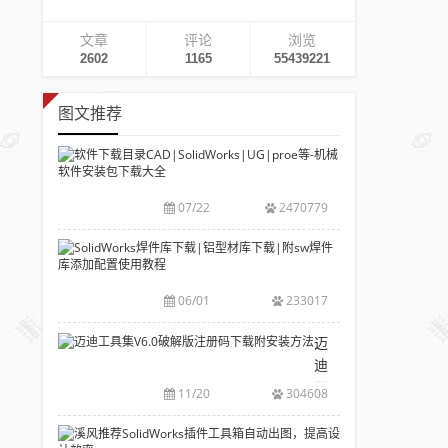
文章
评论
浏览
2602
1165
55439221
图文推荐
软
件
下
07/22
2470779
载
目
SolidWorks
录
焊
CAD|SolidWork
件
06/01
233017
等-
库
机
下
迈
械
载|
迪
软
铝
工
11/20
304608
件
型
具
安
材
集
溪
装
库