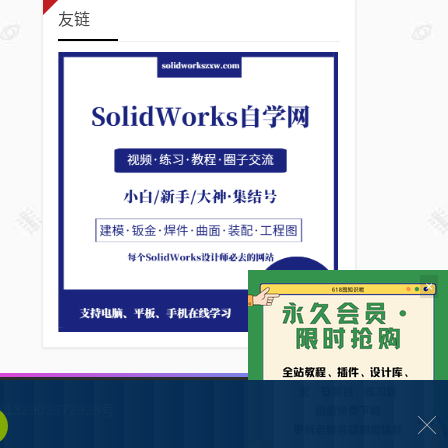
友链
×
132902372928号