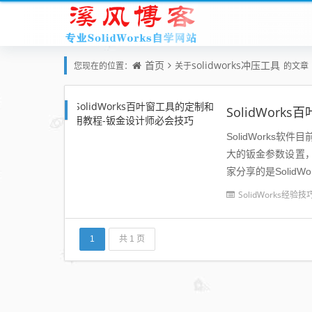
首页
solidworks冲压工具
您现在的位置：
关于
的文章
SolidWor
SolidWorks
大的钣金参数设置
家分享的是Solid
orks自带的百叶...
SolidWorks经验技
1
共 1 页