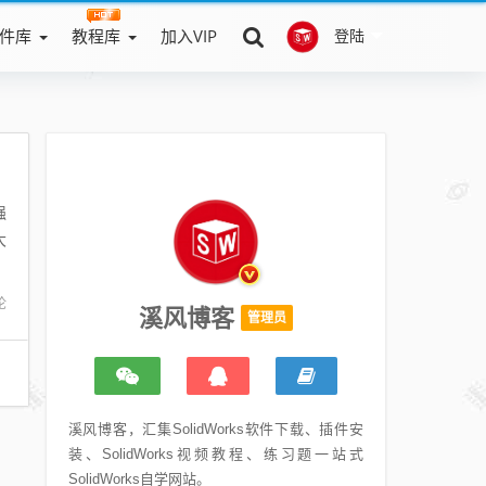
件库
教程库
加入VIP
登陆
强
大
W
论
溪风博客
管理员
溪风博客，汇集SolidWorks软件下载、插件安
装、SolidWorks视频教程、练习题一站式
SolidWorks自学网站。