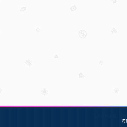
SW软件下载
S
海