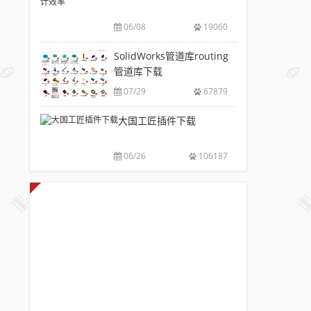
V6.0
风
包
下
破
推
下
06/08
19060
载|
解
荐
载
附
版
SolidWorks
SolidWorks管道库routing
大
sw
注
插
管道库下载
全
焊
册
件
件
07/29
67879
码
工
库
下
具
大国工匠插件下载
添
载
箱
加
附
自
配
安
06/26
106187
动
置
装
出
使
方
图，
用
法
提
教
高
程
设
计
效
率