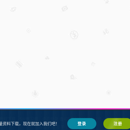
W教程下载
SW练习题
会员登录
鲁ICP备2021002287号-1鲁公网安备 37
量资料下载，现在就加入我们吧！
登录
注册
SW自学网
Z-BlogPHP
基于
搭建