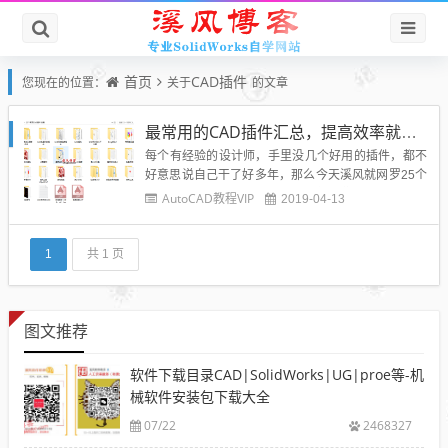
首页
CAD插件
您现在的位置：
关于
的文章
最常用的CAD插件汇总，提高效率就靠它！
每个有经验的设计师，手里没几个好用的插件，都不
好意思说自己干了好多年，那么今天溪风就网罗25个
比较不错的CAD插件打包分享给博友们。下载地址在
AutoCAD教程VIP
2019-04-13
文末奥！然后分享一份不错的CAD学习感悟：1、找
一套合适的优质教程很重要对于AutoCAD这种较为入
门的软件来说，一般没必要找老师，也没必要去买教
1
共 1 页
学书籍。网络...
图文推荐
软件下载目录CAD|SolidWorks|UG|proe等-机
械软件安装包下载大全
07/22
2468327