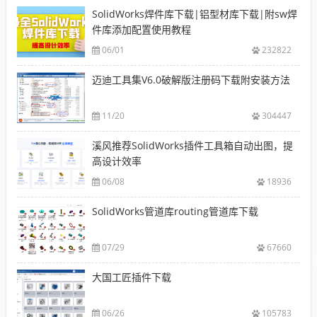
SolidWorks焊件库下载|铝型材库下载|附sw焊
件库添加配置使用教程
06/01
232822
迈迪工具集V6.0破解版注册码下载附安装方法
11/20
304447
溪风推荐SolidWorks插件工具箱自动出图，提
高设计效率
06/08
18936
SolidWorks管道库routing管道库下载
07/29
67660
大国工匠插件下载
06/26
105783