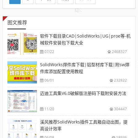
图文推荐
软件下载目录CAD|SolidWorks|UG|proe等-机
械软件安装包下载大全
07/22
2468327
SolidWorks焊件库下载|铝型材库下载|附sw焊
件库添加配置使用教程
06/01
232822
迈迪工具集V6.0破解版注册码下载附安装方法
11/20
304447
溪风推荐SolidWorks插件工具箱自动出图，提
高设计效率
06/08
18936