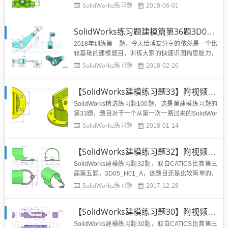
_L04_A题，下面看一下这道题的图片：难度指数：
SolidWorks练习题
2018-06-01
☆☆☆SolidWorks建模练习题第40题，题目来源是C
ATICS-3D05_L04_A题，如下图所示：题目：参照图
SolidWorks练习题建模篇第36题3D05_L03_A带答案视频
构建立...
2018年训练第一题，今天给博友分享的依然是一个比
较基础的建模题目，训练大家的快速识图构思能力，
准确快速的建模时做题的目的，那么这道题目是源于
SolidWorks练习题
2018-02-26
CATICS-3D05_L03_A的题目。难度指数：☆SolidW
orks建模练习题第36题，题目来源是CATICS-3D05_
【SolidWorks建模练习题33】附视频教程及模型源文件CATICS-3D05_H01_B
L03_A题，如下图所示：题目...
SolidWorks精选练习题100题，这是第建模练习题的
第33题，题目对于一个从第一次一路过来的SolidWor
ks学习者来说应该是比较简单了，下面就是难度分析
SolidWorks练习题
2018-01-14
以及题目介绍：难度指数：☆☆SolidWorks建模练习
题第33题，题目来源是CATICS-3D05_H01_B题，如
【SolidWorks建模练习题32】附视频教程及模型源文件CATICS-3D05_H01_A
下图所示：题目：参照...
SolidWorks建模练习题32题，取自CATICS比赛第三
届第五题，3D05_H01_A，该题目还是比较简单的，
希望高手训练速度，新手训练建模。难度指数：☆☆
SolidWorks练习题
2017-12-28
题目：参照图构建零件模型，注意其中的对称、相
切、等距（偏距）等几何关系。参数：A=126， B=1
【SolidWorks建模练习题30】附视频教程及模型源文件CATICS-3D05_L01_A
9， C=87， D=5， E=91，...
SolidWorks建模练习题30题，取自CATICS比赛第三