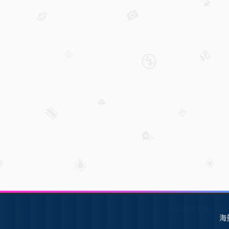
SW软件下载
S
海