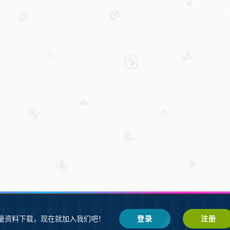
W教程下载
SW练习题
会员登录
鲁ICP备2021002287号-1鲁公网安备 37
量资料下载，现在就加入我们吧！
登录
注册
SW自学网
Z-BlogPHP
基于
搭建