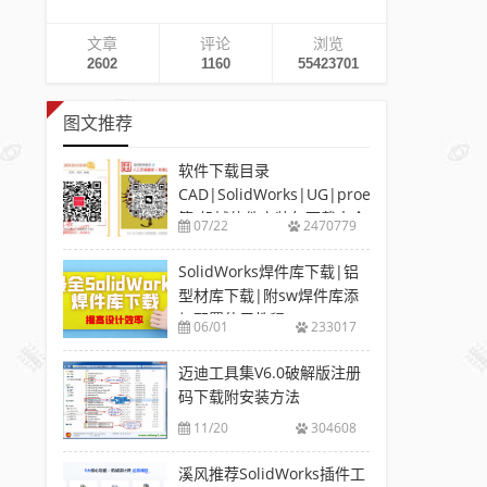
文章
评论
浏览
2602
1160
55423701
图文推荐
软件下载目录
CAD|SolidWorks|UG|proe
等-机械软件安装包下载大全
07/22
2470779
SolidWorks焊件库下载|铝
型材库下载|附sw焊件库添
加配置使用教程
06/01
233017
迈迪工具集V6.0破解版注册
码下载附安装方法
11/20
304608
溪风推荐SolidWorks插件工