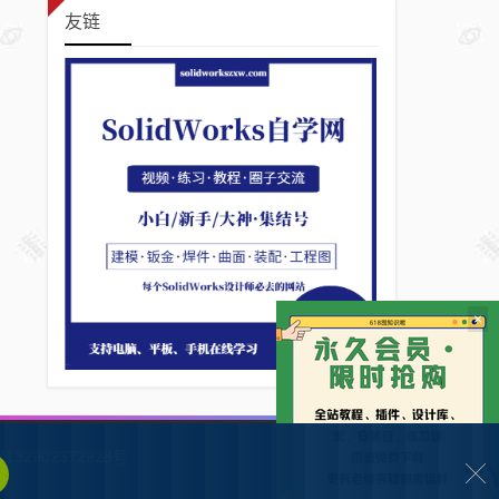
友链
×
132902372928号