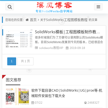
首页
SolidWorks工程图模板教程
您现在的位置：
关于
的文章
SolidWorks模板|工程图模板制作教程视频和pdf文档
很多时候我们为了方便可以使用默认的SolidWorks模
板，目前SolidWorks发展到今天的版本，已经很适合
国人的模板标注，所以大可放心使用。但是有些要求
solidworks教程VIP
2019-09-18
比较高的公司，想要制作属于自己的模板，比如添加
公司的商标、logo已经二维码等重要信息到我们的Sol
idWorks工程图图纸上，增加企业的专业...
1
共 1 页
图文推荐
软件下载目录CAD|SolidWorks|UG|proe等-机
械软件安装包下载大全
07/22
2468327