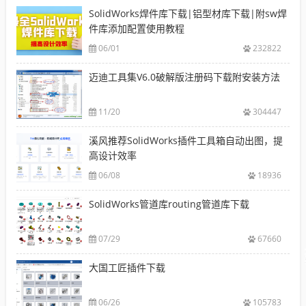
SolidWorks焊件库下载|铝型材库下载|附sw焊
件库添加配置使用教程
06/01
232822
迈迪工具集V6.0破解版注册码下载附安装方法
11/20
304447
溪风推荐SolidWorks插件工具箱自动出图，提
高设计效率
06/08
18936
SolidWorks管道库routing管道库下载
07/29
67660
大国工匠插件下载
06/26
105783