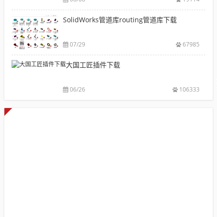
载|
自动出图，
载
附
提高设计效
SolidWorks管道库routing管道库下载
大
sw
率
全
焊
件
07/29
67985
库
大国工匠插件下载
添
加
配
06/26
106333
置
使
用
教
程