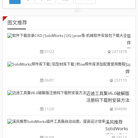
图文推荐
软
件
下
07/22
2471878
载
目
Solid
录
焊
CAD|
件
06/01
233110
等-
库
机
下
迈迪工具集V6.0破解版
械
载|
注册码下载附安装方法
软
铝
11/20
304696
件
型
安
材
溪风推荐
装
库
SolidWorks
包
下
插件工具箱
下
06/08
19114