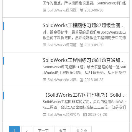
工作的重点，所以出图也很重要。SolidWorks焊件经
典的用途就是型材类和板材类的焊接零部件，今天给
SolidWorks练习题
2018-09-30
大家练习题的是SolidWorks型材类焊接件的出图，下
面就给出之前做的实例：模型取自SolidWorks练习题
SolidWorks工程图练习题87题钣金图纸出图练习题
62题本题重点：1、...
对于钣金零部件，最重要的是我们用SolidWorks画出
钣金的下料折弯图，然后绘制钣金工程图用于车间师
傅看图折弯，然后导出CAD下料图，用于等离子的下
SolidWorks练习题
2018-09-30
料，不用编程人员在去绘制重新绘制下料图。下面就
以实例讲解SolidWorks钣金件的出图和后续加工生产
SolidWorks工程图练习题81题普通加工件剖视图画法
用图进行讲解。模型取自SolidWorks钣金练...
SolidWorks练习题第81题，给大家整理的是一道Soli
dWorks的工程图练习题，从81题开始，从不同类型
零件或者装配体为大家介绍设计中常用件的工程图的
SolidWorks练习题
2018-09-28
绘制过程。SolidWorks工程图是SolidWorks的最后一
步，类似CAD出图纸一样，SolidWorks工程图以二维
【SolidWorks工程图打印机巧】SolidWorks如何快速批量打印工程图？
图为主展示零部件...
SolidWorks工程图非常的好用，灵活的运用SolidWor
ks工程图，会比CAD出图标准快上二三倍，但是我们
出了很多工程图要是一张一张打印，显得有点多，劳
SolidWorks经验技巧
2018-08-28
动量有点大，那么SolidWorks可不可以实现批量打印
工程图呢？答案是肯定的，SolidWorks可以批量打印
工程图，方法如下：1、先打开...
2
下一页
末页
1
共 2 页