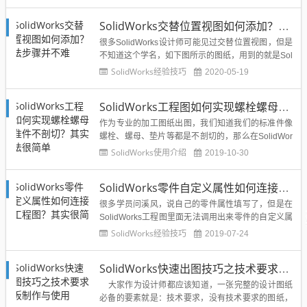
边的两个点需要知道，才可以标注，常见的有机加工
里面的零件，还有就是钣金折弯里面的标注折弯边...
SolidWorks交替位置视图如何添加？方法步骤并不难
很多SolidWorks设计师可能见过交替位置视图，但是
不知道这个学名，如下图所示的图纸，用到的就是Sol
idWorks的交替位置视图，快速夹钳的两个工作状
SolidWorks经验技巧
2020-05-19
态：那么这种图纸改如何画出来呢？下面溪风就给大
家分享一篇实例文章，供大家拓展思路哦：正文：
SolidWorks工程图如何实现螺栓螺母标准件不剖切？其实方法很简单
1、打开SolidWorks，新建一张工程图，创建第一...
作为专业的加工图纸出图，我们知道我们的标准件像
螺栓、螺母、垫片等都是不剖切的，那么在SolidWor
ks工程图里面如何实现呢？让标准件不剖切，其实很
SolidWorks使用介绍
2019-10-30
简单，下面溪风就给大家分享实战经验。三维图示：
给大家举个小例子图中有螺栓螺母垫片、那么我们来
SolidWorks零件自定义属性如何连接到工程图？其实很简单
看一下他在SolidWorks工程图里面如何正确表示。
1、打...
很多学员问溪风，说自己的零件属性填写了，但是在
SolidWorks工程图里面无法调用出来零件的自定义属
性，那么我们如何操作才能正确调用出来呢？下面就
SolidWorks经验技巧
2019-07-24
一个实例给大家讲解。1、打开或新建一个零件，如
下图所示，我们点击文件属性：顶部或右侧2、出现
SolidWorks快速出图技巧之技术要求模板制作与使用
自定义属性，大家可以自己填属性和属性值，可以修
改，可以底部新...
大家作为设计师都应该知道，一张完整的设计图纸
必备的要素就是：技术要求，没有技术要求的图纸，