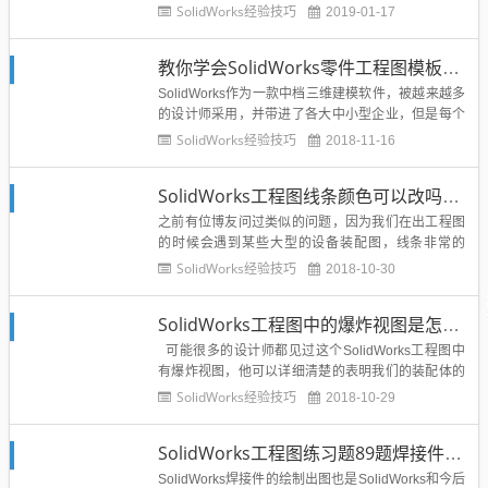
工人师傅不知道如何加工处理，所以说SolidWorks工
SolidWorks经验技巧
2019-01-17
程图中技术要求的使用频率非常的高，有时候我们的
技术要求因为公司的产品稳定所以往往要求都差不
教你学会SolidWorks零件工程图模板制作
多，如果没出一张图都要手动打字添加的...
SolidWorks作为一款中档三维建模软件，被越来越多
的设计师采用，并带进了各大中小型企业，但是每个
设计师有每个设计师的作图习惯，如果企业没有一套
SolidWorks经验技巧
2018-11-16
完整的模板文件，很难将图纸统一，所以学会SolidW
orks模板制作尤为重要，可以为公司企业节约很大一
SolidWorks工程图线条颜色可以改吗？如何修改？
部分时间去做标准化和参数化。下面讲解SolidWo...
之前有位博友问过类似的问题，因为我们在出工程图
的时候会遇到某些大型的设备装配图，线条非常的
多，不容易辨认，所以为了方便查看，我们可以设置
SolidWorks经验技巧
2018-10-30
不同的颜色来区分，所以这个功能可以给大家分享一
下，大家有必要知道：我们可以使用【线型】来更改
SolidWorks工程图中的爆炸视图是怎么做出来的？
尺寸颜色。 要启用启用线型工具栏，首先鼠标右键单
击Comman...
可能很多的设计师都见过这个SolidWorks工程图中
有爆炸视图，他可以详细清楚的表明我们的装配体的
装配结构和零部件的详细位置，如下图样例：那么这
SolidWorks经验技巧
2018-10-29
种SolidWorks工程图中的爆炸视图应该如何生成呢？
下面溪风老师就给大家简单介绍一下：1、首先你要
SolidWorks工程图练习题89题焊接件型材类的出图
有装配体三维模型的爆炸视图，也就是我们...
SolidWorks焊接件的绘制出图也是SolidWorks和今后