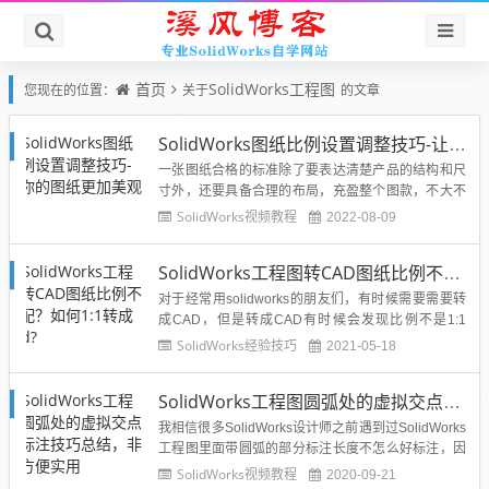
首页
SolidWorks工程图
您现在的位置：
关于
的文章
SolidWorks图纸比例设置调整技巧-让你的图纸更加美观
一张图纸合格的标准除了要表达清楚产品的结构和尺
寸外，还要具备合理的布局，充盈整个图款，不大不
小，给人舒服的感觉，那么我们在用SolidWorks进行
SolidWorks视频教程
2022-08-09
工程图出图的时候如何调整图纸的比例呢？ 其实很简
单，大家跟溪风进行如下操作： 1、打开你要修改图
SolidWorks工程图转CAD图纸比例不匹配？如何1:1转成cad?
纸比例的...
对于经常用solidworks的朋友们，有时候需要需要转
成CAD，但是转成CAD有时候会发现比例不是1:1
的，这样就会容易出错，特别是转成多个不同比例的
SolidWorks经验技巧
2021-05-18
图纸，在把多个图纸复制到一个图纸中，这时候应该
就容易发现问题了，接下来就与大家分享一下如何左
SolidWorks工程图圆弧处的虚拟交点的标注技巧总结，非常方便实用
才能保持1:1，请认真看！由于零件的尺寸和所选择的
图纸尺...
我相信很多SolidWorks设计师之前遇到过SolidWorks
工程图里面带圆弧的部分标注长度不怎么好标注，因
为需要找虚拟的两条线的交点，如下图所示： 上图右
SolidWorks视频教程
2020-09-21