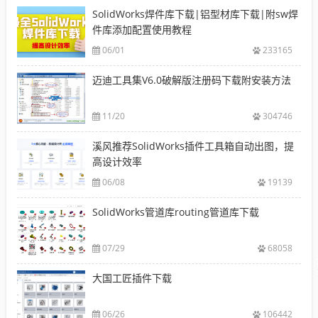
SolidWorks焊件库下载|铝型材库下载|附sw焊
件库添加配置使用教程
06/01
233165
迈迪工具集V6.0破解版注册码下载附安装方法
11/20
304746
溪风推荐SolidWorks插件工具箱自动出图，提
高设计效率
06/08
19139
SolidWorks管道库routing管道库下载
07/29
68058
大国工匠插件下载
06/26
106442