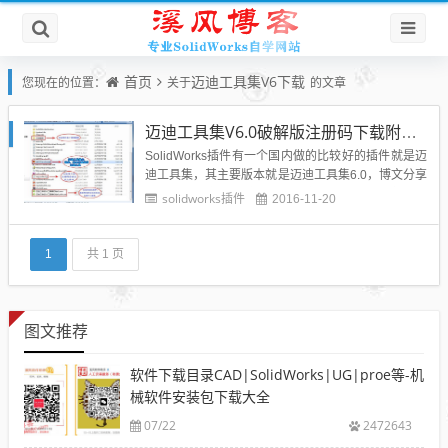
首页
迈迪工具集V6下载
您现在的位置：
关于
的文章
迈迪工具集V6.0破解版注册码下载附安装方法
SolidWorks插件有一个国内做的比较好的插件就是迈
迪工具集，其主要版本就是迈迪工具集6.0，博文分享
的迈迪工具集6.0大家可以下载使用它的标准件部分功
solidworks插件
2016-11-20
能，厂配件需要购买正版，但是大家可以根据其他网
上的破解方法进行破解，我一般使用它的标准件紧固
件模型。大家都知道SolidWorks画齿轮蜗杆蜗轮...
1
共 1 页
图文推荐
软件下载目录CAD|SolidWorks|UG|proe等-机
械软件安装包下载大全
07/22
2472643