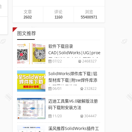
论
文章
评论
浏览
2602
1160
55400971
图文推荐
软件下载目录
CAD|SolidWorks|UG|proe
等-机械软件安装包下载大全
07/22
2468327
SolidWorks焊件库下载|铝
型材库下载|附sw焊件库添
加配置使用教程
06/01
232822
迈迪工具集V6.0破解版注册
码下载附安装方法
11/20
304447
溪风推荐SolidWorks插件工