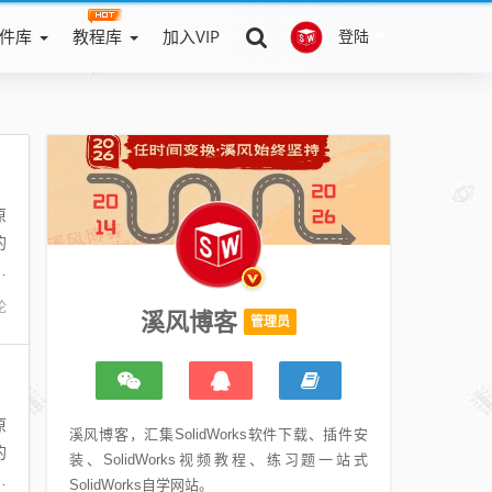
件库
教程库
加入VIP
登陆
原
的
特
论
溪风博客
管理员
原
溪风博客，汇集SolidWorks软件下载、插件安
的
装、SolidWorks视频教程、练习题一站式
望
SolidWorks自学网站。