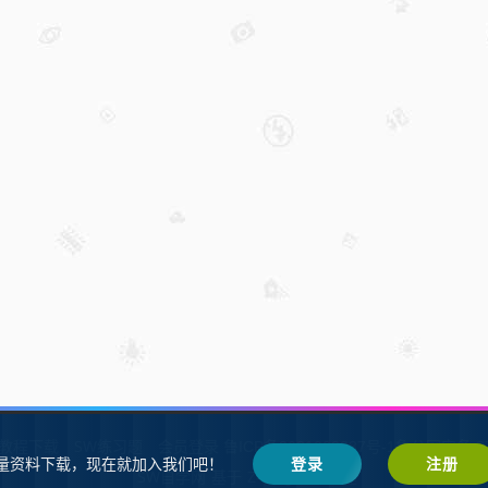
W教程下载
SW练习题
会员登录
鲁ICP备2021002287号-1鲁公网安备 37
量资料下载，现在就加入我们吧！
登录
注册
SW自学网
Z-BlogPHP
基于
搭建