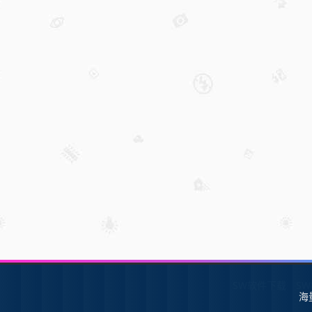
SW软件下载
S
海