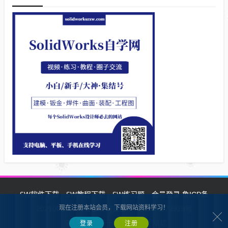
SW软件下载
SW教程下载
SW练习题
会员登录
鲁ICP备
现在注册本站会员，下载网站资料学习！
2021002287号-1鲁公网安备 37132902372928号
SW自学网
Z-BlogPHP
基于
搭建
登录
注册