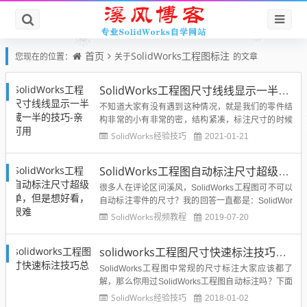
首页
SolidWorks工程图标注
您现在的位置：
关于
的文章
SolidWorks工程图尺寸线线显示一半隐藏一半的技巧-亲测可用
不知道大家有没有遇到这种情况，就是我们的零件结
构非常的小有非常的密，结构紧凑，标注尺寸的时候
如果尺寸两端的箭头都显示，显得图纸非常的拥挤，
SolidWorks经验技巧
2021-01-21
还有可能重叠，那么SolidWorks是否可以隐藏掉其中
的一半呢？答案是肯定的，溪风在这里就给大家说一
SolidWorks工程图自动标注尺寸超级简单，但是想好看，却很难
下是怎么操作的。改造前：改造后：具体我们的操作
技巧：1、首先...
很多人在评论区问溪风，SolidWorks工程图可不可以
自动标注零件的尺寸？我的回答一直都是：SolidWor
ks工程图自动标注尺寸很简单，但是要美观得体，却
SolidWorks视频教程
2019-07-20
很难，需要手工去调节。今天就以实例给大家讲解Sol
idWorks自动标注零件尺寸的方法：1、大家打开Soli
solidworks工程图尺寸快速标注技巧总结
dWorks工程图，然后放好需要的...
SolidWorks工程图中常规的尺寸标注大家应该都了
解，那么你用过SolidWorks工程图自动标注吗？下面
分享关于SolidWorks自动标注的技巧总结：一、自动
SolidWorks经验技巧
2018-01-02