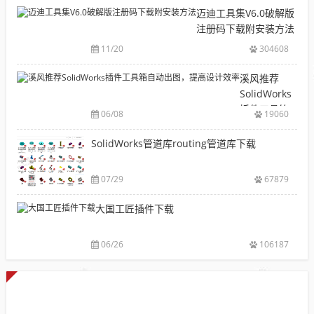
机
下
迈迪工具集V6.0破解版
械
载|
注册码下载附安装方法
软
铝
11/20
304608
件
型
安
材
溪风推荐
装
库
SolidWorks
包
下
插件工具箱
下
06/08
19060
载|
自动出图，
载
附
提高设计效
SolidWorks管道库routing管道库下载
大
sw
率
全
焊
件
07/29
67879
库
大国工匠插件下载
添
加
配
06/26
106187
置
使
用
教