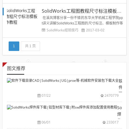
标注SOLIDWORKS自动标注是一个很好用的功能，
用“模型项目”生成的尺寸还可以将工程图中的尺寸修
SolidWorks工程图教程尺寸标注模板制作教程
改同步到三维模型。但是有的人会因为...
在溪风博客分享一份不错的东华大学机械工程学院pp
t讲义讲解SolidWorks工程图的尺寸标注、模板制作等
教程，感觉还可以，推荐给SolidWorks爱好者们：...
SolidWorks经验技巧
2017-03-02
1
共 1 页
图文推荐
软
件
下
07/22
2470779
载
目
Solid
录
焊
CAD|
件
06/01
233017
等-
库