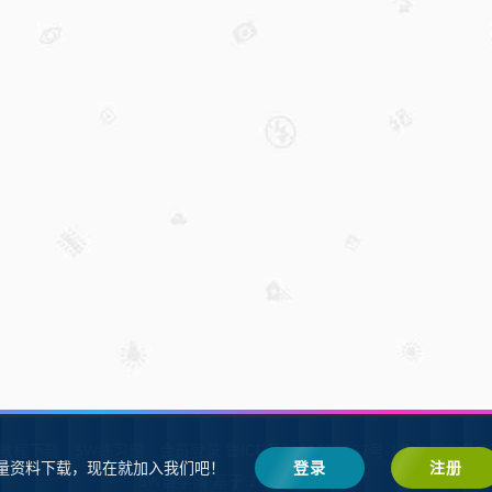
W教程下载
SW练习题
会员登录
鲁ICP备2021002287号-1鲁公网安备 37
量资料下载，现在就加入我们吧！
登录
注册
SW自学网
Z-BlogPHP
基于
搭建