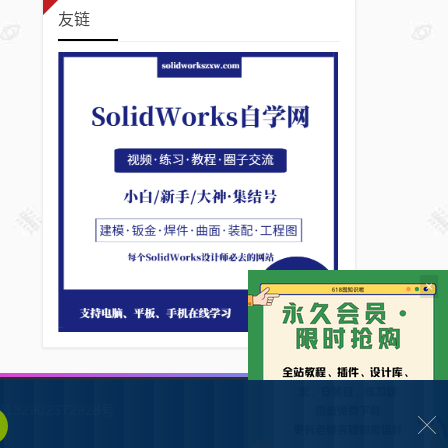
友链
×
132902372928号