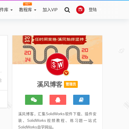
件库
教程库
加入VIP
登陆
，
，
循
论
溪风博客
管理员
溪风博客，汇集SolidWorks软件下载、插件安
装、SolidWorks视频教程、练习题一站式
SolidWorks自学网站。