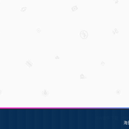
SW软件下载
S
海