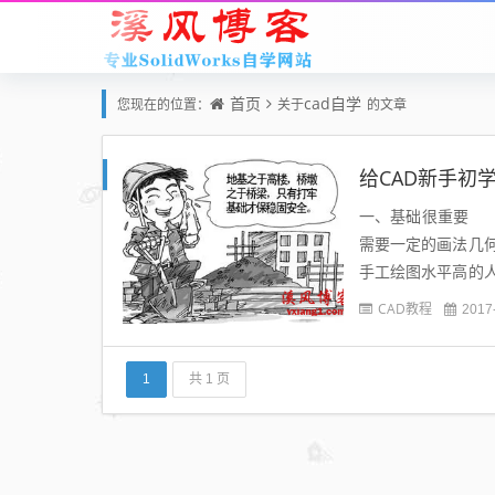
首页
cad自学
您现在的位置：
关于
的文章
给CAD新手初
一、基础很重要 
需要一定的画法几
手工绘图水平高的
序渐进的方式，先了
CAD教程
2017
1
共 1 页