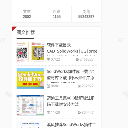
文章
评论
浏览
2602
1155
55343297
图文推荐
软件下载目录
CAD|SolidWorks|UG|proe
等-机械软件安装包下载大全
07/22
2468327
SolidWorks焊件库下载|铝
型材库下载|附sw焊件库添
加配置使用教程
06/01
232822
迈迪工具集V6.0破解版注册
码下载附安装方法
11/20
304447
溪风推荐SolidWorks插件工