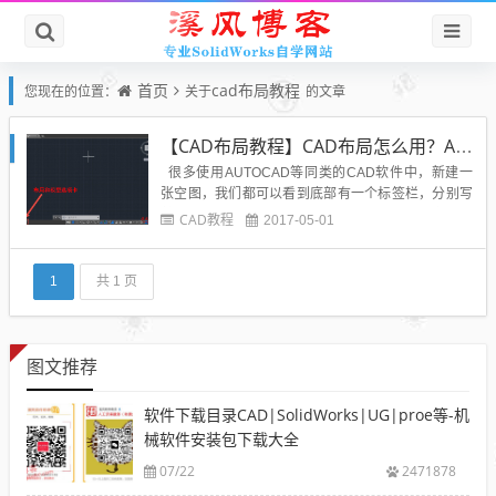
首页
cad布局教程
您现在的位置：
关于
的文章
【CAD布局教程】CAD布局怎么用？AutoCAD布局是什么怎么用？
很多使用AUTOCAD等同类的CAD软件中，新建一
张空图，我们都可以看到底部有一个标签栏，分别写
着“模型(Model)”和“布局（Layout）”，不仅初学者不
CAD教程
2017-05-01
清楚模型和布局到底怎么用，就是一些使用CAD多年
的设计师也不太了解布局的用途。下面结合一个简单
的样例文件给大家介绍一下布局的用...
1
共 1 页
图文推荐
软件下载目录CAD|SolidWorks|UG|proe等-机
械软件安装包下载大全
07/22
2471878