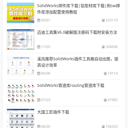
SolidWorks焊件库下载|铝型材库下载|附sw焊
件库添加配置使用教程
06/01
233110
迈迪工具集V6.0破解版注册码下载附安装方法
11/20
304696
溪风推荐SolidWorks插件工具箱自动出图，提
高设计效率
06/08
19114
SolidWorks管道库routing管道库下载
07/29
67985
大国工匠插件下载
06/26
106333