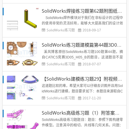
大家练习题的是SolidWorks板材类焊接件的出图，下
面就给出之前做的实例：模型取自SolidWorks练习题
SolidWorks焊接练习题第62题附图纸和模型视频教程
64题本题重点：1、...
SolidWorks焊件模块对于我们在非标设计的过程中
的使用非常的灵活好用，能够大大提高我们的设计效
率，下面从SolidWorks练习题的第61题到70题，主要
SolidWorks练习题
2018-09-17
从简单到复杂的模型绘制来给博友们讲解SolidWorks
焊接模块的使用教程，希望大家通过这些示例能够掌
SolidWorks练习题建模篇第44题3D05_H05_B带答案视频
握Soli...
溪风博客原创SolidWorks练习题100题第44题，摘
自CATICS竞赛3D05_H05_B的题目，这道题目不是
很难，阵列、拉伸、切除，等等命令少不了，训练大
SolidWorks练习题
2018-07-07
家的识图能力和画图速度，比较不错的的题目素材，
给初学者一点提高自己技能的机会。难度指数：☆☆
【SolidWorks建模练习题29】附视频教程及模型源文件CATICS-3D04_07
☆题目简介：参照图构建立体模型，...
这道题比较的难，希望大家可以仔细去识图并且用Sol
idWorks进行建模，题目要求如下：本题目来源取自C
ATICS建模比赛3d组第四届第七题，也就是CATICS-3
SolidWorks练习题
2017-11-20
D04_07题目：参照上图构建三维模型，注意： 1、模
型厚度以及红色筋板厚度均为T（等距或偏移关
SolidWorks高级练习题（1）附答案模型
系）。 2、图中同色表示的区域，其形状大...
SolidWorks高级练习题题目：题目：参照下图构建零
件模型。注意其中的相切、共线等几何关系。问题：