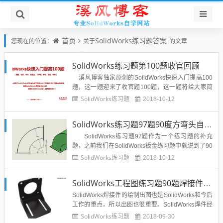
首页
SolidWorks练习题答案
您现在的位置：
关于
的文章
SolidWorks练习题第100题收官回顾
溪风博客独家原创的SolidWorks快速入门提高100
题，这一题迎来了收官题100题，这一题将给大家简
要说明我们这100题的分类和练习题的安排学习顺序
SolidWorks练习题
2018-10-12
和目的，同时给大家讲解SolidWorks的选项配置和快
捷键的设置应用，SolidWorks的界面定制等内容，希
SolidWorks练习题97题90度方弯头自顶向下设计
望学习本...
SolidWorks练习题97题作为一个练习题的补充
题，之前我们在SolidWorks钣金练习题中就说到了90
度弯头的建模，之前的建模是从零件开始设计，而且
SolidWorks练习题
2018-10-12
是圆形弯头，今天的教程则是方形弯头，如下图所
示： 通过上面的图...
SolidWorks工程图练习题90题焊接件板材类出图练习题
SolidWorks焊接件的绘制出图也是SolidWorks和今后
工作的重点，所以出图也很重要。SolidWorks焊件经
典的用途就是型材类和板材类的焊接零部件，今天给
SolidWorks练习题
2018-09-30