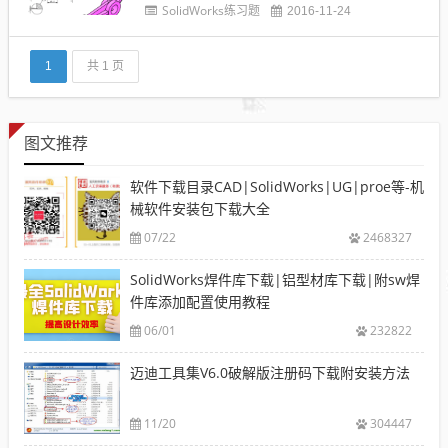
请问其体积为多少立方毫米？SolidWorks高级练习题
SolidWorks练习题
2016-11-24
1答案：体积 = 217181.725914612 mm3 &nbs...
1
共 1 页
图文推荐
软件下载目录CAD|SolidWorks|UG|proe等-机
械软件安装包下载大全
07/22
2468327
SolidWorks焊件库下载|铝型材库下载|附sw焊
件库添加配置使用教程
06/01
232822
迈迪工具集V6.0破解版注册码下载附安装方法
11/20
304447