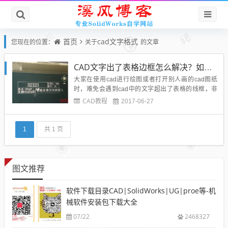
首页
cad文字格式
您现在的位置：
关于
的文章
CAD文字出了表格边框怎么解决？如何让CAD文字不出表格边框
大家在使用cad进行绘图或者打开别人画的cad图纸
时，难免会遇到cad中的文字超出了表格的线框，非
常难看不专业，那么遇到cad文字出了表格边框怎么
CAD教程
2017-06-27
解决呢？其实很简单，看完这篇溪风博客的博文你就
会有所了解。看截图应该是一个学生要提交作业，之
所以在做成图块后才发现文字出格，应该是在图块中
1
共 1 页
使用了属性文字，...
图文推荐
软件下载目录CAD|SolidWorks|UG|proe等-机
械软件安装包下载大全
07/22
2468327