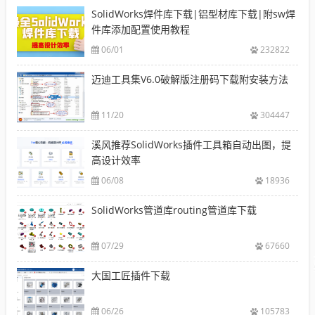
SolidWorks焊件库下载|铝型材库下载|附sw焊
件库添加配置使用教程
06/01
232822
迈迪工具集V6.0破解版注册码下载附安装方法
11/20
304447
溪风推荐SolidWorks插件工具箱自动出图，提
高设计效率
06/08
18936
SolidWorks管道库routing管道库下载
07/29
67660
大国工匠插件下载
06/26
105783