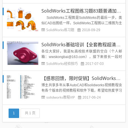
零件的出图：轴类零件的标注实例：每个台阶轴对应
的位置如下图所示：本题要求：1、根据位置图示标
SolidWorks工程图练习题83题普通加工件局部放大图绘制
注轴类长度尺寸及必要的尺寸公差。2、根据轴的位
置，标注轴的...
SolidWorks工程图是SolidWorks的最后一步，类
似CAD出图纸一样，SolidWorks工程图以二维图为主
展示零部件的尺寸和机构给车间工人进行照图制作，
SolidWorks练习题
2018-09-29
所以SolidWorks工程图是一个核心模块，希望大家多
做练习，提高设计技能。 &...
SolidWorks基础培训【全套教程超清，共计20讲】
各位大家好，我是ftc高校技术联盟的空白（个人邮
箱：wwskongbai@163.com），接下来很长一段时
间我会和咱们的博主溪风合作，给大家推荐有关Solid
SolidWorks经验技巧
2017-07-03
Works系列的教程，这些教程均为我个人原创，视频
的质量大家可以放心，当然也全都是免费开放给大家
【感恩回馈，限时促销】SolidWorks2008-20162017优质教程视频教程VIP教程
的，今天我们先来第一期：SolidWorks...
博主共享多年从事AutoCAD和solidworks视频教程含
有各个版本的视频教程和软件下载，希望给热爱学习
的你有所帮助。SolidWorks2008|2010|2012|2014|2
solidworks教程VIP
2017-06-24
015|2016视频教程图文教程光盘文件下载教程：教程
列表如下（实时更新）：1、solidworks软件下载2、
用多...
1
共 1 页