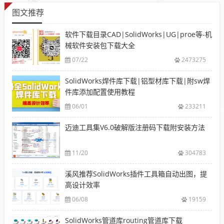
图文推荐
软件下载目录CAD|SolidWorks|UG|proe等-机
械软件安装包下载大全
07/22
2473275
SolidWorks焊件库下载|铝型材库下载|附sw焊
件库添加配置使用教程
06/01
233211
迈迪工具集V6.0破解版注册码下载附安装方法
11/20
304783
溪风推荐SolidWorks插件工具箱自动出图，提
高设计效率
06/08
19159
SolidWorks管道库routing管道库下载