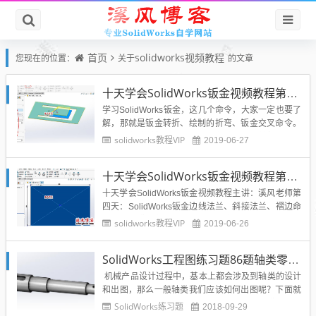
首页
solidworks视频教程
您现在的位置：
关于
的文章
十天学会SolidWorks钣金视频教程第五天：SolidWorks钣金转折、绘制的折弯、交叉命令工具的讲解
学习SolidWorks钣金，这几个命令，大家一定也要了
解，那就是钣金转折、绘制的折弯、钣金交叉命令。
一、 钣金转折：SolidWorks钣金模块【转折】属性
solidworks教程VIP
2019-06-27
卡：转折 工具通过从草图线生成两个折弯而将材料添
加到钣金零件上。以下是转折工具的一些...
十天学会SolidWorks钣金视频教程第四天：SolidWorks钣金边线法兰、斜接法兰、褶边命令工具的讲解
十天学会SolidWorks钣金视频教程主讲：溪风老师第
四天：SolidWorks钣金边线法兰、斜接法兰、褶边命
令工具的讲解学习SolidWorks钣金，必会的两个命令
solidworks教程VIP
2019-06-26
就是边线法兰和斜接法兰，所以大家一定要掌握溪风
本节课所讲的内容。本节课的重点：边线法兰、斜接
SolidWorks工程图练习题86题轴类零件巩固练习
法兰的使用和之间的区别SolidWork...
机械产品设计过程中，基本上都会涉及到轴类的设计
和出图，那么一般轴类我们应该如何出图呢？下面就
以一级减速机里面传动轴作为实例，给大家讲解轴类
SolidWorks练习题
2018-09-29